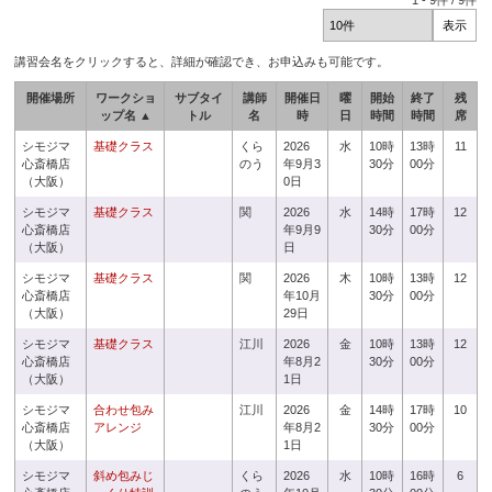
1
-
9
件 /
9
件
講習会名をクリックすると、詳細が確認でき、お申込みも可能です。
開催場所
ワークショ
サブタイ
講師
開催日
曜
開始
終了
残
ップ名 ▲
トル
名
時
日
時間
時間
席
シモジマ
基礎クラス
くら
2026
水
10時
13時
11
心斎橋店
のう
年9月3
30分
00分
（大阪）
0日
シモジマ
基礎クラス
関
2026
水
14時
17時
12
心斎橋店
年9月9
30分
00分
（大阪）
日
シモジマ
基礎クラス
関
2026
木
10時
13時
12
心斎橋店
年10月
30分
00分
（大阪）
29日
シモジマ
基礎クラス
江川
2026
金
10時
13時
12
心斎橋店
年8月2
30分
00分
（大阪）
1日
シモジマ
合わせ包み
江川
2026
金
14時
17時
10
心斎橋店
アレンジ
年8月2
30分
00分
（大阪）
1日
シモジマ
斜め包みじ
くら
2026
水
10時
16時
6