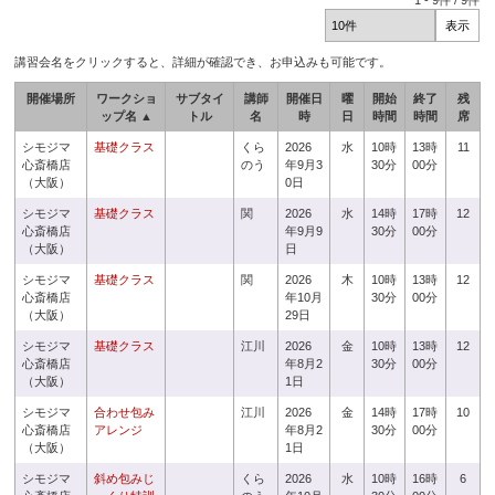
1
-
9
件 /
9
件
講習会名をクリックすると、詳細が確認でき、お申込みも可能です。
開催場所
ワークショ
サブタイ
講師
開催日
曜
開始
終了
残
ップ名 ▲
トル
名
時
日
時間
時間
席
シモジマ
基礎クラス
くら
2026
水
10時
13時
11
心斎橋店
のう
年9月3
30分
00分
（大阪）
0日
シモジマ
基礎クラス
関
2026
水
14時
17時
12
心斎橋店
年9月9
30分
00分
（大阪）
日
シモジマ
基礎クラス
関
2026
木
10時
13時
12
心斎橋店
年10月
30分
00分
（大阪）
29日
シモジマ
基礎クラス
江川
2026
金
10時
13時
12
心斎橋店
年8月2
30分
00分
（大阪）
1日
シモジマ
合わせ包み
江川
2026
金
14時
17時
10
心斎橋店
アレンジ
年8月2
30分
00分
（大阪）
1日
シモジマ
斜め包みじ
くら
2026
水
10時
16時
6