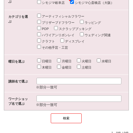
ぶ
シモジマ岐阜店
シモジマ心斎橋店（大阪）
アーティフィシャルフラワー
カテゴリを選
ぶ
プリザーブドフラワー
ラッピング
POP
スクラップブッキング
ハワイアンリボンレイ
ウェディング関連
クラフト
ディスプレイ
その他手芸・工芸
日曜日
月曜日
火曜日
水曜日
曜日を選ぶ
木曜日
金曜日
土曜日
講師名で選ぶ
※部分一致可
ワークショッ
プ名で選ぶ
※部分一致可