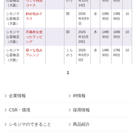
心斎橋店
っくり特訓
のう
年10月
30分
00分
（大阪）
コース
14日
シモジマ
斜め包みク
関
2026
水
10時
13時
11
心斎橋店
ラス
年9月9
30分
00分
（大阪）
日
シモジマ
不織布を使
関
2026
木
14時
16時
10
心斎橋店
ったラッピ
年10月
30分
30分
（大阪）
ング
29日
シモジマ
様々な包み
くら
2026
水
14時
17時
10
心斎橋店
アレンジ
のう
年9月3
30分
00分
（大阪）
0日
1
企業情報
IR情報
CSR・環境
採用情報
シモジマのできること
商品紹介