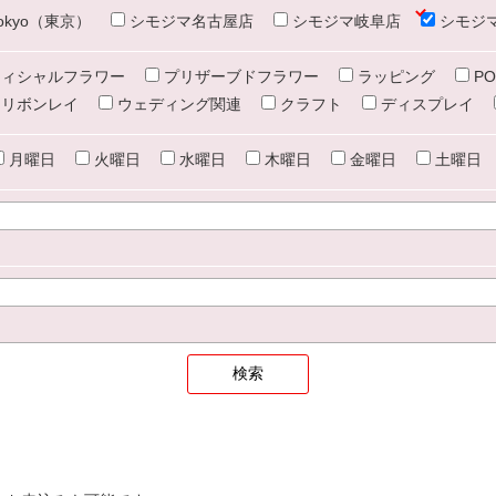
e tokyo（東京）
シモジマ名古屋店
シモジマ岐阜店
シモジ
ィシャルフラワー
プリザーブドフラワー
ラッピング
PO
リボンレイ
ウェディング関連
クラフト
ディスプレイ
月曜日
火曜日
水曜日
木曜日
金曜日
土曜日