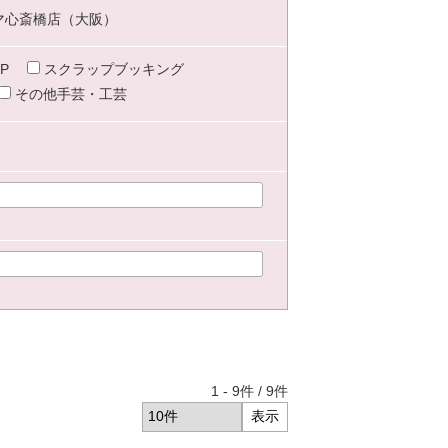
マ心斎橋店（大阪）
P
スクラップブッキング
その他手芸・工芸
1
-
9
件 /
9
件