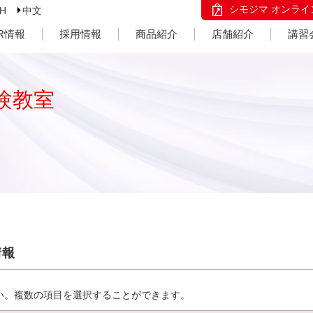
シモジマ オンライ
SH
中文
IR情報
採用情報
商品紹介
店舗紹介
講習
験教室
情報
い。複数の項目を選択することができます。