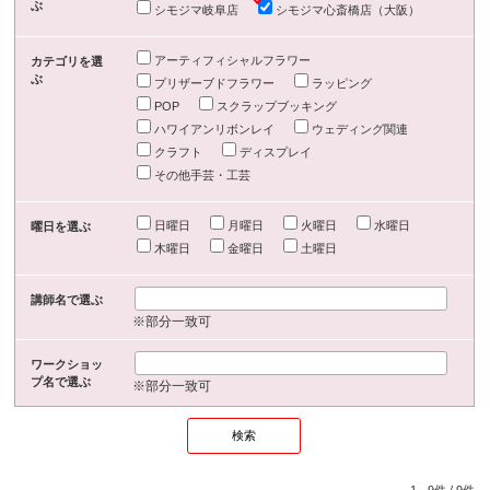
ぶ
シモジマ岐阜店
シモジマ心斎橋店（大阪）
アーティフィシャルフラワー
カテゴリを選
ぶ
プリザーブドフラワー
ラッピング
POP
スクラップブッキング
ハワイアンリボンレイ
ウェディング関連
クラフト
ディスプレイ
その他手芸・工芸
日曜日
月曜日
火曜日
水曜日
曜日を選ぶ
木曜日
金曜日
土曜日
講師名で選ぶ
※部分一致可
ワークショッ
プ名で選ぶ
※部分一致可