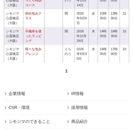
心斎橋店
っくり特訓
のう
年10月
30分
00分
（大阪）
コース
14日
シモジマ
斜め包みク
関
2026
水
10時
13時
11
心斎橋店
ラス
年9月9
30分
00分
（大阪）
日
シモジマ
不織布を使
関
2026
木
14時
16時
10
心斎橋店
ったラッピ
年10月
30分
30分
（大阪）
ング
29日
シモジマ
様々な包み
くら
2026
水
14時
17時
10
心斎橋店
アレンジ
のう
年9月3
30分
00分
（大阪）
0日
1
企業情報
IR情報
CSR・環境
採用情報
シモジマのできること
商品紹介