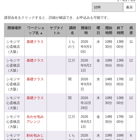
1
-
9
件 /
9
件
講習会名をクリックすると、詳細が確認でき、お申込みも可能です。
開催場所
ワークショ
サブタイ
講師
開催日
曜
開始
終了
残
ップ名 ▲
トル
名
時
日
時間
時間
席
シモジマ
基礎クラス
くら
2026
水
10時
13時
11
心斎橋店
のう
年9月3
30分
00分
（大阪）
0日
シモジマ
基礎クラス
江川
2026
金
10時
13時
12
心斎橋店
年8月2
30分
00分
（大阪）
1日
シモジマ
基礎クラス
関
2026
水
14時
17時
12
心斎橋店
年9月9
30分
00分
（大阪）
日
シモジマ
基礎クラス
関
2026
木
10時
13時
12
心斎橋店
年10月
30分
00分
（大阪）
29日
シモジマ
合わせ包み
江川
2026
金
14時
17時
10
心斎橋店
アレンジ
年8月2
30分
00分
（大阪）
1日
シモジマ
斜め包みじ
くら
2026
水
10時
16時
6