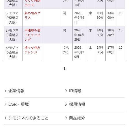
心斎橋店
っくり特訓
のう
年10月
30分
00分
（大阪）
コース
14日
シモジマ
斜め包みク
関
2026
水
10時
13時
10
心斎橋店
ラス
年9月9
30分
00分
（大阪）
日
シモジマ
不織布を使
関
2026
木
14時
16時
10
心斎橋店
ったラッピ
年10月
30分
30分
（大阪）
ング
29日
シモジマ
様々な包み
くら
2026
水
14時
17時
10
心斎橋店
アレンジ
のう
年9月3
30分
00分
（大阪）
0日
1
企業情報
IR情報
CSR・環境
採用情報
シモジマのできること
商品紹介