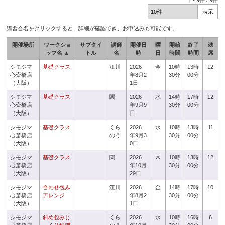
1
-
9
件 /
9
件
講習会名をクリックすると、詳細が確認でき、お申込みも可能です。
開催場所
ワークショ
サブタイ
講師
開催日
曜
開始
終了
残
ップ名 ▲
トル
名
時
日
時間
時間
席
シモジマ
基礎クラス
江川
2026
金
10時
13時
12
心斎橋店
年8月2
30分
00分
（大阪）
1日
シモジマ
基礎クラス
関
2026
水
14時
17時
12
心斎橋店
年9月9
30分
00分
（大阪）
日
シモジマ
基礎クラス
くら
2026
水
10時
13時
11
心斎橋店
のう
年9月3
30分
00分
（大阪）
0日
シモジマ
基礎クラス
関
2026
木
10時
13時
12
心斎橋店
年10月
30分
00分
（大阪）
29日
シモジマ
合わせ包み
江川
2026
金
14時
17時
10
心斎橋店
アレンジ
年8月2
30分
00分
（大阪）
1日
シモジマ
斜め包みじ
くら
2026
水
10時
16時
6