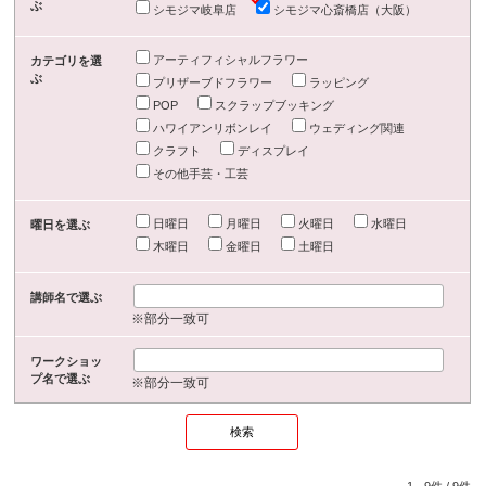
ぶ
シモジマ岐阜店
シモジマ心斎橋店（大阪）
アーティフィシャルフラワー
カテゴリを選
ぶ
プリザーブドフラワー
ラッピング
POP
スクラップブッキング
ハワイアンリボンレイ
ウェディング関連
クラフト
ディスプレイ
その他手芸・工芸
日曜日
月曜日
火曜日
水曜日
曜日を選ぶ
木曜日
金曜日
土曜日
講師名で選ぶ
※部分一致可
ワークショッ
プ名で選ぶ
※部分一致可