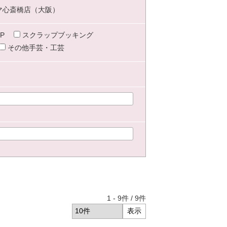
マ心斎橋店（大阪）
P
スクラップブッキング
その他手芸・工芸
1
-
9
件 /
9
件