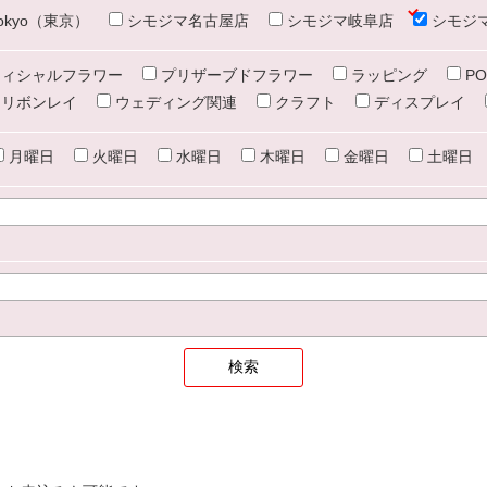
e tokyo（東京）
シモジマ名古屋店
シモジマ岐阜店
シモジ
ィシャルフラワー
プリザーブドフラワー
ラッピング
PO
リボンレイ
ウェディング関連
クラフト
ディスプレイ
月曜日
火曜日
水曜日
木曜日
金曜日
土曜日