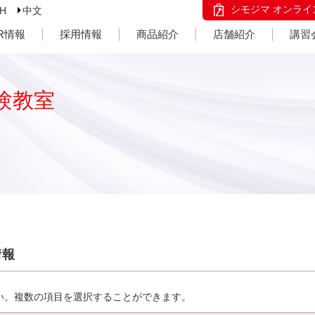
シモジマ オンライ
SH
中文
IR情報
採用情報
商品紹介
店舗紹介
講習
験教室
情報
い。複数の項目を選択することができます。