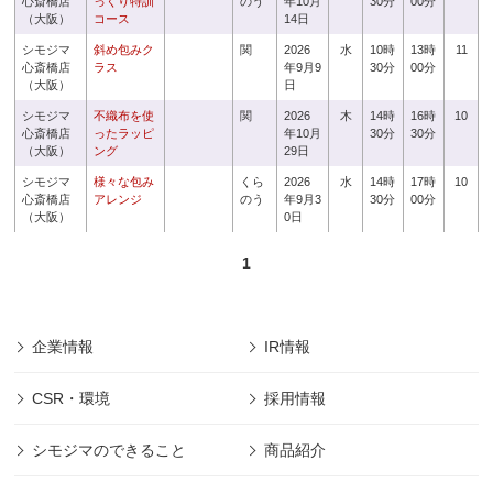
心斎橋店
っくり特訓
のう
年10月
30分
00分
（大阪）
コース
14日
シモジマ
斜め包みク
関
2026
水
10時
13時
11
心斎橋店
ラス
年9月9
30分
00分
（大阪）
日
シモジマ
不織布を使
関
2026
木
14時
16時
10
心斎橋店
ったラッピ
年10月
30分
30分
（大阪）
ング
29日
シモジマ
様々な包み
くら
2026
水
14時
17時
10
心斎橋店
アレンジ
のう
年9月3
30分
00分
（大阪）
0日
1
企業情報
IR情報
CSR・環境
採用情報
シモジマのできること
商品紹介