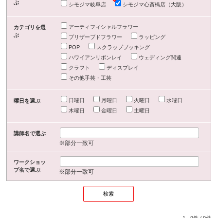
ぶ
シモジマ岐阜店
シモジマ心斎橋店（大阪）
アーティフィシャルフラワー
カテゴリを選
ぶ
プリザーブドフラワー
ラッピング
POP
スクラップブッキング
ハワイアンリボンレイ
ウェディング関連
クラフト
ディスプレイ
その他手芸・工芸
日曜日
月曜日
火曜日
水曜日
曜日を選ぶ
木曜日
金曜日
土曜日
講師名で選ぶ
※部分一致可
ワークショッ
プ名で選ぶ
※部分一致可