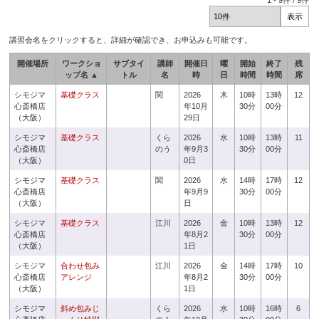
1
-
9
件 /
9
件
講習会名をクリックすると、詳細が確認でき、お申込みも可能です。
開催場所
ワークショ
サブタイ
講師
開催日
曜
開始
終了
残
ップ名 ▲
トル
名
時
日
時間
時間
席
シモジマ
基礎クラス
関
2026
木
10時
13時
12
心斎橋店
年10月
30分
00分
（大阪）
29日
シモジマ
基礎クラス
くら
2026
水
10時
13時
11
心斎橋店
のう
年9月3
30分
00分
（大阪）
0日
シモジマ
基礎クラス
関
2026
水
14時
17時
12
心斎橋店
年9月9
30分
00分
（大阪）
日
シモジマ
基礎クラス
江川
2026
金
10時
13時
12
心斎橋店
年8月2
30分
00分
（大阪）
1日
シモジマ
合わせ包み
江川
2026
金
14時
17時
10
心斎橋店
アレンジ
年8月2
30分
00分
（大阪）
1日
シモジマ
斜め包みじ
くら
2026
水
10時
16時
6