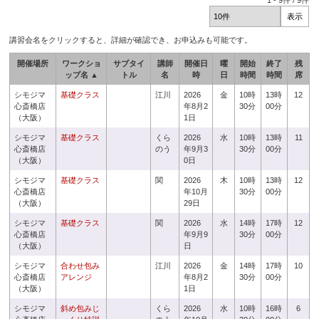
1
-
9
件 /
9
件
講習会名をクリックすると、詳細が確認でき、お申込みも可能です。
開催場所
ワークショ
サブタイ
講師
開催日
曜
開始
終了
残
ップ名 ▲
トル
名
時
日
時間
時間
席
シモジマ
基礎クラス
江川
2026
金
10時
13時
12
心斎橋店
年8月2
30分
00分
（大阪）
1日
シモジマ
基礎クラス
くら
2026
水
10時
13時
11
心斎橋店
のう
年9月3
30分
00分
（大阪）
0日
シモジマ
基礎クラス
関
2026
木
10時
13時
12
心斎橋店
年10月
30分
00分
（大阪）
29日
シモジマ
基礎クラス
関
2026
水
14時
17時
12
心斎橋店
年9月9
30分
00分
（大阪）
日
シモジマ
合わせ包み
江川
2026
金
14時
17時
10
心斎橋店
アレンジ
年8月2
30分
00分
（大阪）
1日
シモジマ
斜め包みじ
くら
2026
水
10時
16時
6