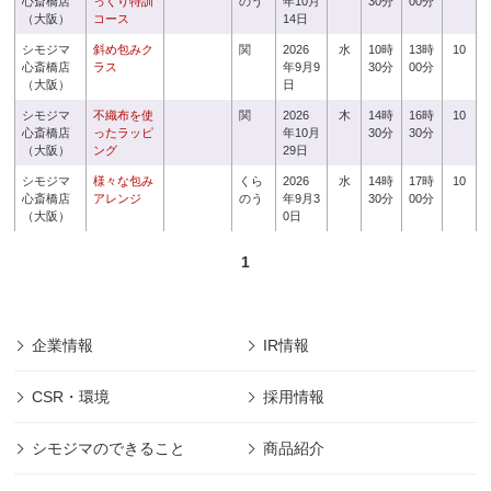
心斎橋店
っくり特訓
のう
年10月
30分
00分
（大阪）
コース
14日
シモジマ
斜め包みク
関
2026
水
10時
13時
10
心斎橋店
ラス
年9月9
30分
00分
（大阪）
日
シモジマ
不織布を使
関
2026
木
14時
16時
10
心斎橋店
ったラッピ
年10月
30分
30分
（大阪）
ング
29日
シモジマ
様々な包み
くら
2026
水
14時
17時
10
心斎橋店
アレンジ
のう
年9月3
30分
00分
（大阪）
0日
1
企業情報
IR情報
CSR・環境
採用情報
シモジマのできること
商品紹介