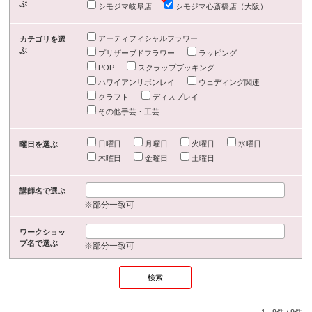
ぶ
シモジマ岐阜店
シモジマ心斎橋店（大阪）
アーティフィシャルフラワー
カテゴリを選
ぶ
プリザーブドフラワー
ラッピング
POP
スクラップブッキング
ハワイアンリボンレイ
ウェディング関連
クラフト
ディスプレイ
その他手芸・工芸
日曜日
月曜日
火曜日
水曜日
曜日を選ぶ
木曜日
金曜日
土曜日
講師名で選ぶ
※部分一致可
ワークショッ
プ名で選ぶ
※部分一致可