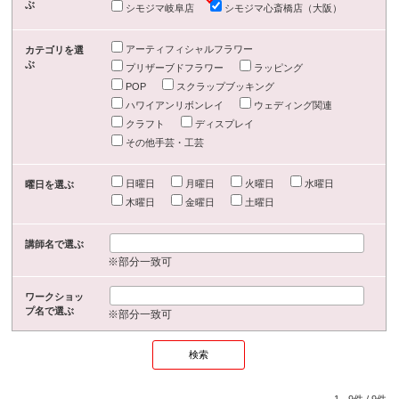
ぶ
シモジマ岐阜店
シモジマ心斎橋店（大阪）
アーティフィシャルフラワー
カテゴリを選
ぶ
プリザーブドフラワー
ラッピング
POP
スクラップブッキング
ハワイアンリボンレイ
ウェディング関連
クラフト
ディスプレイ
その他手芸・工芸
日曜日
月曜日
火曜日
水曜日
曜日を選ぶ
木曜日
金曜日
土曜日
講師名で選ぶ
※部分一致可
ワークショッ
プ名で選ぶ
※部分一致可