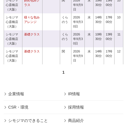
シモジマ
斜め包みク
関
2026
水
10時
13時
10
心斎橋店
ラス
年9月9
30分
00分
（大阪）
日
シモジマ
様々な包み
くら
2026
水
14時
17時
10
心斎橋店
アレンジ
のう
年9月3
30分
00分
（大阪）
0日
シモジマ
基礎クラス
くら
2026
水
10時
13時
11
心斎橋店
のう
年9月3
30分
00分
（大阪）
0日
シモジマ
基礎クラス
関
2026
水
14時
17時
12
心斎橋店
年9月9
30分
00分
（大阪）
日
1
企業情報
IR情報
CSR・環境
採用情報
シモジマのできること
商品紹介