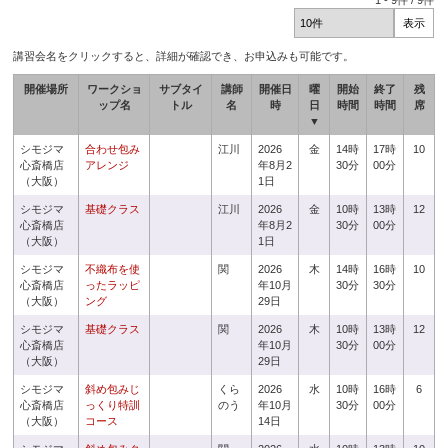
1
-
9
件 /
9
件
講習会名をクリックすると、詳細が確認でき、お申込みも可能です。
開催場所
ワークショ
サブタイ
講師
開催日
曜
開始
終了
残
ップ名
トル
名
時
日
時間
時間
席
▼
シモジマ
合わせ包み
江川
2026
金
14時
17時
10
心斎橋店
アレンジ
年8月2
30分
00分
（大阪）
1日
シモジマ
基礎クラス
江川
2026
金
10時
13時
12
心斎橋店
年8月2
30分
00分
（大阪）
1日
シモジマ
不織布を使
関
2026
木
14時
16時
10
心斎橋店
ったラッピ
年10月
30分
30分
（大阪）
ング
29日
シモジマ
基礎クラス
関
2026
木
10時
13時
12
心斎橋店
年10月
30分
00分
（大阪）
29日
シモジマ
斜め包みじ
くら
2026
水
10時
16時
6
心斎橋店
っくり特訓
のう
年10月
30分
00分
（大阪）
コース
14日