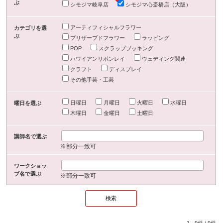
ぶ
シモジマ岐阜店
シモジマ心斎橋店（大阪）
アーティフィシャルフラワー
カテゴリを選
ぶ
プリザーブドフラワー
ラッピング
POP
スクラップブッキング
ハワイアンリボンレイ
ウェディング関連
クラフト
ディスプレイ
その他手芸・工芸
日曜日
月曜日
火曜日
水曜日
曜日を選ぶ
木曜日
金曜日
土曜日
講師名で選ぶ
※部分一致可
ワークショッ
プ名で選ぶ
※部分一致可