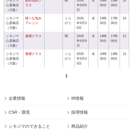
シモジマ
斜め包みク
関
2026
水
10時
13時
10
心斎橋店
ラス
年9月9
30分
00分
（大阪）
日
シモジマ
様々な包み
くら
2026
水
14時
17時
10
心斎橋店
アレンジ
のう
年9月3
30分
00分
（大阪）
0日
シモジマ
基礎クラス
関
2026
水
14時
17時
12
心斎橋店
年9月9
30分
00分
（大阪）
日
シモジマ
基礎クラス
くら
2026
水
10時
13時
11
心斎橋店
のう
年9月3
30分
00分
（大阪）
0日
1
企業情報
IR情報
CSR・環境
採用情報
シモジマのできること
商品紹介