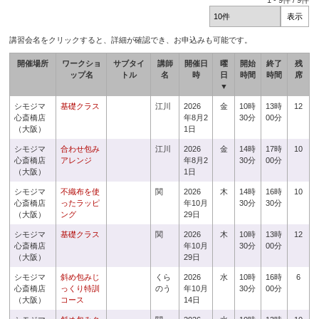
1
-
9
件 /
9
件
講習会名をクリックすると、詳細が確認でき、お申込みも可能です。
開催場所
ワークショ
サブタイ
講師
開催日
曜
開始
終了
残
ップ名
トル
名
時
日
時間
時間
席
▼
シモジマ
基礎クラス
江川
2026
金
10時
13時
12
心斎橋店
年8月2
30分
00分
（大阪）
1日
シモジマ
合わせ包み
江川
2026
金
14時
17時
10
心斎橋店
アレンジ
年8月2
30分
00分
（大阪）
1日
シモジマ
不織布を使
関
2026
木
14時
16時
10
心斎橋店
ったラッピ
年10月
30分
30分
（大阪）
ング
29日
シモジマ
基礎クラス
関
2026
木
10時
13時
12
心斎橋店
年10月
30分
00分
（大阪）
29日
シモジマ
斜め包みじ
くら
2026
水
10時
16時
6
心斎橋店
っくり特訓
のう
年10月
30分
00分
（大阪）
コース
14日