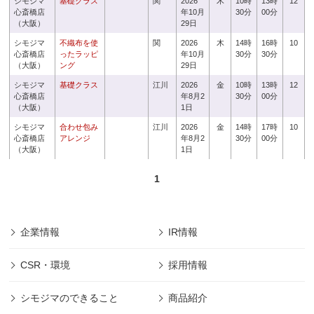
シモジマ
基礎クラス
関
2026
木
10時
13時
12
心斎橋店
年10月
30分
00分
（大阪）
29日
シモジマ
不織布を使
関
2026
木
14時
16時
10
心斎橋店
ったラッピ
年10月
30分
30分
（大阪）
ング
29日
シモジマ
基礎クラス
江川
2026
金
10時
13時
12
心斎橋店
年8月2
30分
00分
（大阪）
1日
シモジマ
合わせ包み
江川
2026
金
14時
17時
10
心斎橋店
アレンジ
年8月2
30分
00分
（大阪）
1日
1
企業情報
IR情報
CSR・環境
採用情報
シモジマのできること
商品紹介