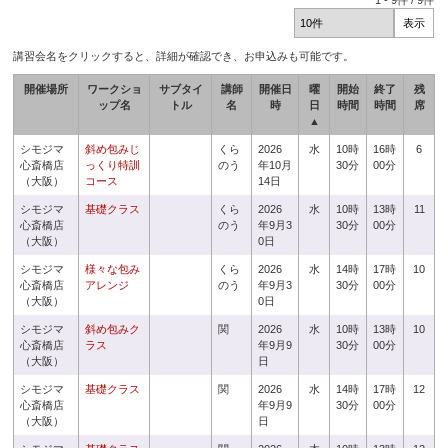
1
-
9
件 /
9
件
講習会名をクリックすると、詳細が確認でき、お申込みも可能です。
開催場所
ワークショ
サブタイ
講師
開催日
曜
開始
終了
残
ップ名
トル
名
時
日
時間
時間
席
▲
シモジマ
斜め包みじ
くら
2026
水
10時
16時
6
心斎橋店
っくり特訓
のう
年10月
30分
00分
（大阪）
コース
14日
シモジマ
基礎クラス
くら
2026
水
10時
13時
11
心斎橋店
のう
年9月3
30分
00分
（大阪）
0日
シモジマ
様々な包み
くら
2026
水
14時
17時
10
心斎橋店
アレンジ
のう
年9月3
30分
00分
（大阪）
0日
シモジマ
斜め包みク
関
2026
水
10時
13時
10
心斎橋店
ラス
年9月9
30分
00分
（大阪）
日
シモジマ
基礎クラス
関
2026
水
14時
17時
12
心斎橋店
年9月9
30分
00分
（大阪）
日