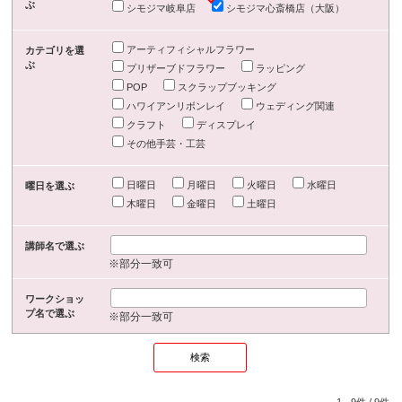
ぶ
シモジマ岐阜店
シモジマ心斎橋店（大阪）
アーティフィシャルフラワー
カテゴリを選
ぶ
プリザーブドフラワー
ラッピング
POP
スクラップブッキング
ハワイアンリボンレイ
ウェディング関連
クラフト
ディスプレイ
その他手芸・工芸
日曜日
月曜日
火曜日
水曜日
曜日を選ぶ
木曜日
金曜日
土曜日
講師名で選ぶ
※部分一致可
ワークショッ
プ名で選ぶ
※部分一致可