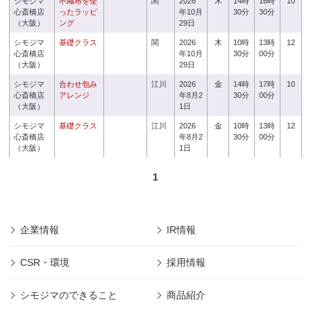
シモジマ
不織布を使
関
2026
木
14時
16時
10
心斎橋店
ったラッピ
年10月
30分
30分
（大阪）
ング
29日
シモジマ
基礎クラス
関
2026
木
10時
13時
12
心斎橋店
年10月
30分
00分
（大阪）
29日
シモジマ
合わせ包み
江川
2026
金
14時
17時
10
心斎橋店
アレンジ
年8月2
30分
00分
（大阪）
1日
シモジマ
基礎クラス
江川
2026
金
10時
13時
12
心斎橋店
年8月2
30分
00分
（大阪）
1日
1
企業情報
IR情報
CSR・環境
採用情報
シモジマのできること
商品紹介