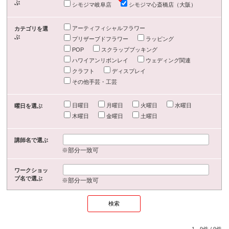
ぶ
シモジマ岐阜店
シモジマ心斎橋店（大阪）
アーティフィシャルフラワー
カテゴリを選
ぶ
プリザーブドフラワー
ラッピング
POP
スクラップブッキング
ハワイアンリボンレイ
ウェディング関連
クラフト
ディスプレイ
その他手芸・工芸
日曜日
月曜日
火曜日
水曜日
曜日を選ぶ
木曜日
金曜日
土曜日
講師名で選ぶ
※部分一致可
ワークショッ
プ名で選ぶ
※部分一致可