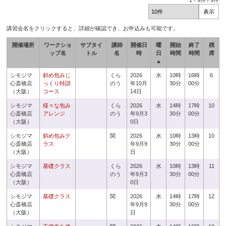
1
-
9
件 /
9
件
講習会名をクリックすると、詳細が確認でき、お申込みも可能です。
開催場所
ワークショ
サブタイ
講師
開催日
曜
開始
終了
残
ップ名
トル
名
時
日
時間
時間
席
▲
シモジマ
斜め包みじ
くら
2026
水
10時
16時
6
心斎橋店
っくり特訓
のう
年10月
30分
00分
（大阪）
コース
14日
シモジマ
様々な包み
くら
2026
水
14時
17時
10
心斎橋店
アレンジ
のう
年9月3
30分
00分
（大阪）
0日
シモジマ
斜め包みク
関
2026
水
10時
13時
10
心斎橋店
ラス
年9月9
30分
00分
（大阪）
日
シモジマ
基礎クラス
くら
2026
水
10時
13時
11
心斎橋店
のう
年9月3
30分
00分
（大阪）
0日
シモジマ
基礎クラス
関
2026
水
14時
17時
12
心斎橋店
年9月9
30分
00分
（大阪）
日