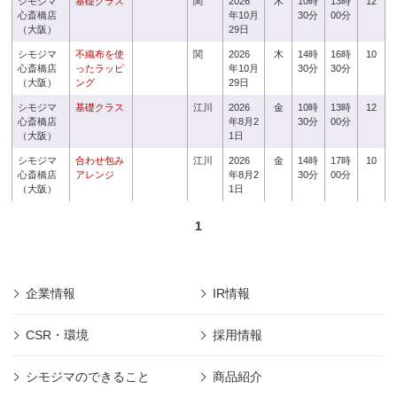
シモジマ
基礎クラス
関
2026
木
10時
13時
12
心斎橋店
年10月
30分
00分
（大阪）
29日
シモジマ
不織布を使
関
2026
木
14時
16時
10
心斎橋店
ったラッピ
年10月
30分
30分
（大阪）
ング
29日
シモジマ
基礎クラス
江川
2026
金
10時
13時
12
心斎橋店
年8月2
30分
00分
（大阪）
1日
シモジマ
合わせ包み
江川
2026
金
14時
17時
10
心斎橋店
アレンジ
年8月2
30分
00分
（大阪）
1日
1
企業情報
IR情報
CSR・環境
採用情報
シモジマのできること
商品紹介