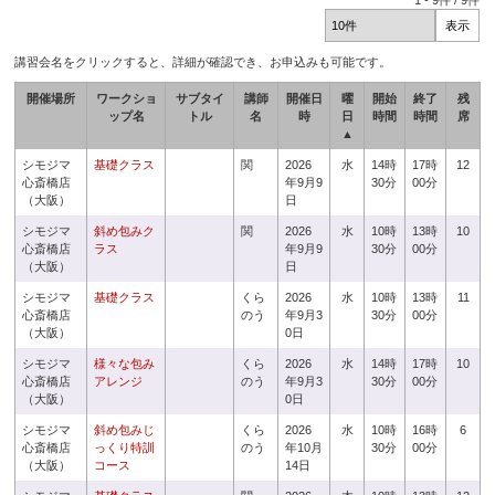
1
-
9
件 /
9
件
講習会名をクリックすると、詳細が確認でき、お申込みも可能です。
開催場所
ワークショ
サブタイ
講師
開催日
曜
開始
終了
残
ップ名
トル
名
時
日
時間
時間
席
▲
シモジマ
基礎クラス
関
2026
水
14時
17時
12
心斎橋店
年9月9
30分
00分
（大阪）
日
シモジマ
斜め包みク
関
2026
水
10時
13時
10
心斎橋店
ラス
年9月9
30分
00分
（大阪）
日
シモジマ
基礎クラス
くら
2026
水
10時
13時
11
心斎橋店
のう
年9月3
30分
00分
（大阪）
0日
シモジマ
様々な包み
くら
2026
水
14時
17時
10
心斎橋店
アレンジ
のう
年9月3
30分
00分
（大阪）
0日
シモジマ
斜め包みじ
くら
2026
水
10時
16時
6
心斎橋店
っくり特訓
のう
年10月
30分
00分
（大阪）
コース
14日