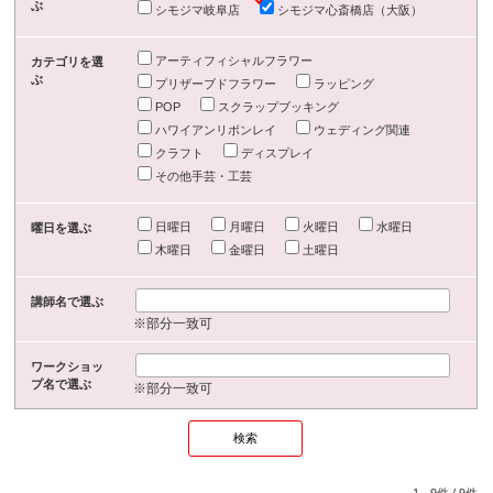
ぶ
シモジマ岐阜店
シモジマ心斎橋店（大阪）
アーティフィシャルフラワー
カテゴリを選
ぶ
プリザーブドフラワー
ラッピング
POP
スクラップブッキング
ハワイアンリボンレイ
ウェディング関連
クラフト
ディスプレイ
その他手芸・工芸
日曜日
月曜日
火曜日
水曜日
曜日を選ぶ
木曜日
金曜日
土曜日
講師名で選ぶ
※部分一致可
ワークショッ
プ名で選ぶ
※部分一致可