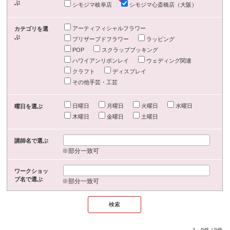
ぶ
シモジマ岐阜店
シモジマ心斎橋店（大阪）
アーティフィシャルフラワー
カテゴリを選
ぶ
プリザーブドフラワー
ラッピング
POP
スクラップブッキング
ハワイアンリボンレイ
ウェディング関連
クラフト
ディスプレイ
その他手芸・工芸
日曜日
月曜日
火曜日
水曜日
曜日を選ぶ
木曜日
金曜日
土曜日
講師名で選ぶ
※部分一致可
ワークショッ
プ名で選ぶ
※部分一致可