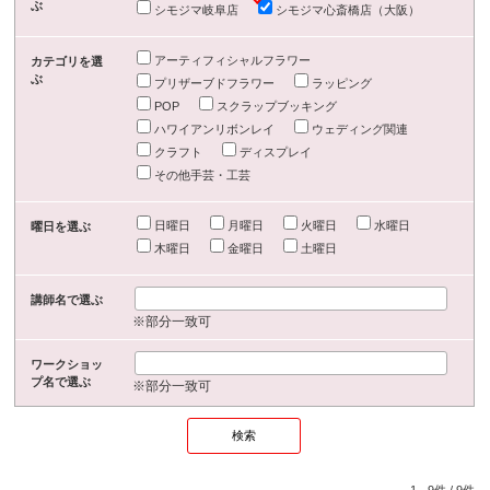
ぶ
シモジマ岐阜店
シモジマ心斎橋店（大阪）
アーティフィシャルフラワー
カテゴリを選
ぶ
プリザーブドフラワー
ラッピング
POP
スクラップブッキング
ハワイアンリボンレイ
ウェディング関連
クラフト
ディスプレイ
その他手芸・工芸
日曜日
月曜日
火曜日
水曜日
曜日を選ぶ
木曜日
金曜日
土曜日
講師名で選ぶ
※部分一致可
ワークショッ
プ名で選ぶ
※部分一致可