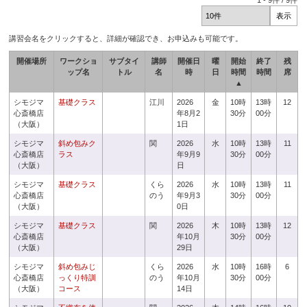
1
-
9
件 /
9
件
講習会名をクリックすると、詳細が確認でき、お申込みも可能です。
開催場所
ワークショ
サブタイ
講師
開催日
曜
開始
終了
残
ップ名
トル
名
時
日
時間
時間
席
▲
シモジマ
基礎クラス
江川
2026
金
10時
13時
12
心斎橋店
年8月2
30分
00分
（大阪）
1日
シモジマ
斜め包みク
関
2026
水
10時
13時
11
心斎橋店
ラス
年9月9
30分
00分
（大阪）
日
シモジマ
基礎クラス
くら
2026
水
10時
13時
11
心斎橋店
のう
年9月3
30分
00分
（大阪）
0日
シモジマ
基礎クラス
関
2026
木
10時
13時
12
心斎橋店
年10月
30分
00分
（大阪）
29日
シモジマ
斜め包みじ
くら
2026
水
10時
16時
6
心斎橋店
っくり特訓
のう
年10月
30分
00分
（大阪）
コース
14日