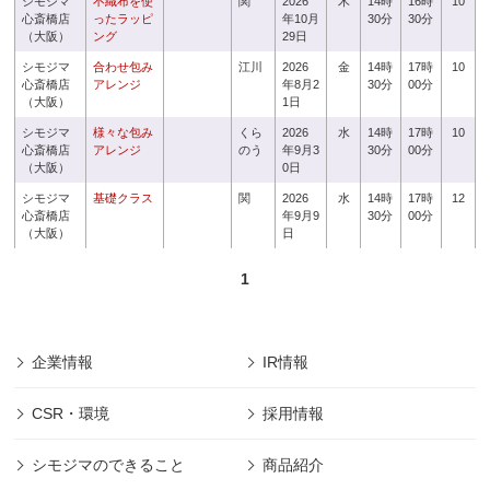
シモジマ
不織布を使
関
2026
木
14時
16時
10
心斎橋店
ったラッピ
年10月
30分
30分
（大阪）
ング
29日
シモジマ
合わせ包み
江川
2026
金
14時
17時
10
心斎橋店
アレンジ
年8月2
30分
00分
（大阪）
1日
シモジマ
様々な包み
くら
2026
水
14時
17時
10
心斎橋店
アレンジ
のう
年9月3
30分
00分
（大阪）
0日
シモジマ
基礎クラス
関
2026
水
14時
17時
12
心斎橋店
年9月9
30分
00分
（大阪）
日
1
企業情報
IR情報
CSR・環境
採用情報
シモジマのできること
商品紹介