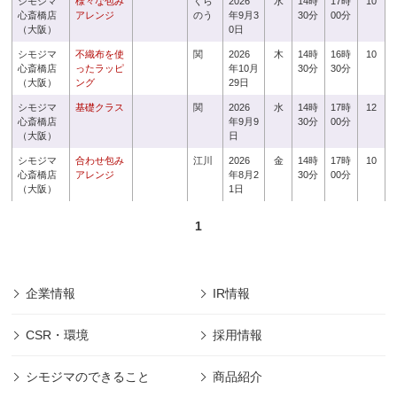
シモジマ
様々な包み
くら
2026
水
14時
17時
10
心斎橋店
アレンジ
のう
年9月3
30分
00分
（大阪）
0日
シモジマ
不織布を使
関
2026
木
14時
16時
10
心斎橋店
ったラッピ
年10月
30分
30分
（大阪）
ング
29日
シモジマ
基礎クラス
関
2026
水
14時
17時
12
心斎橋店
年9月9
30分
00分
（大阪）
日
シモジマ
合わせ包み
江川
2026
金
14時
17時
10
心斎橋店
アレンジ
年8月2
30分
00分
（大阪）
1日
1
企業情報
IR情報
CSR・環境
採用情報
シモジマのできること
商品紹介