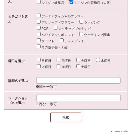
ぶ
シモジマ岐阜店
シモジマ心斎橋店（大阪）
アーティフィシャルフラワー
カテゴリを選
ぶ
プリザーブドフラワー
ラッピング
POP
スクラップブッキング
ハワイアンリボンレイ
ウェディング関連
クラフト
ディスプレイ
その他手芸・工芸
日曜日
月曜日
火曜日
水曜日
曜日を選ぶ
木曜日
金曜日
土曜日
講師名で選ぶ
※部分一致可
ワークショッ
プ名で選ぶ
※部分一致可