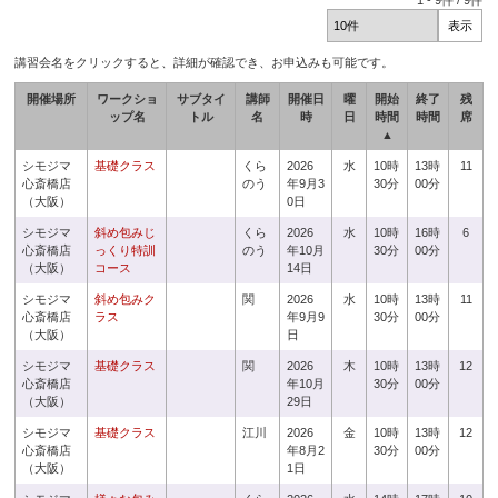
1
-
9
件 /
9
件
講習会名をクリックすると、詳細が確認でき、お申込みも可能です。
開催場所
ワークショ
サブタイ
講師
開催日
曜
開始
終了
残
ップ名
トル
名
時
日
時間
時間
席
▲
シモジマ
基礎クラス
くら
2026
水
10時
13時
11
心斎橋店
のう
年9月3
30分
00分
（大阪）
0日
シモジマ
斜め包みじ
くら
2026
水
10時
16時
6
心斎橋店
っくり特訓
のう
年10月
30分
00分
（大阪）
コース
14日
シモジマ
斜め包みク
関
2026
水
10時
13時
11
心斎橋店
ラス
年9月9
30分
00分
（大阪）
日
シモジマ
基礎クラス
関
2026
木
10時
13時
12
心斎橋店
年10月
30分
00分
（大阪）
29日
シモジマ
基礎クラス
江川
2026
金
10時
13時
12
心斎橋店
年8月2
30分
00分
（大阪）
1日