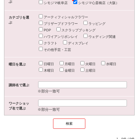
ぶ
シモジマ岐阜店
シモジマ心斎橋店（大阪）
アーティフィシャルフラワー
カテゴリを選
ぶ
プリザーブドフラワー
ラッピング
POP
スクラップブッキング
ハワイアンリボンレイ
ウェディング関連
クラフト
ディスプレイ
その他手芸・工芸
日曜日
月曜日
火曜日
水曜日
曜日を選ぶ
木曜日
金曜日
土曜日
講師名で選ぶ
※部分一致可
ワークショッ
プ名で選ぶ
※部分一致可