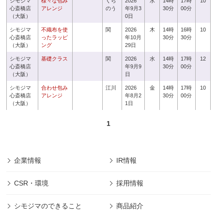
シモジマ
様々な包み
くら
2026
水
14時
17時
10
心斎橋店
アレンジ
のう
年9月3
30分
00分
（大阪）
0日
シモジマ
不織布を使
関
2026
木
14時
16時
10
心斎橋店
ったラッピ
年10月
30分
30分
（大阪）
ング
29日
シモジマ
基礎クラス
関
2026
水
14時
17時
12
心斎橋店
年9月9
30分
00分
（大阪）
日
シモジマ
合わせ包み
江川
2026
金
14時
17時
10
心斎橋店
アレンジ
年8月2
30分
00分
（大阪）
1日
1
企業情報
IR情報
CSR・環境
採用情報
シモジマのできること
商品紹介