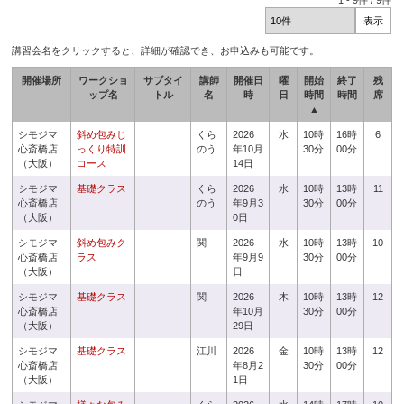
1
-
9
件 /
9
件
講習会名をクリックすると、詳細が確認でき、お申込みも可能です。
開催場所
ワークショ
サブタイ
講師
開催日
曜
開始
終了
残
ップ名
トル
名
時
日
時間
時間
席
▲
シモジマ
斜め包みじ
くら
2026
水
10時
16時
6
心斎橋店
っくり特訓
のう
年10月
30分
00分
（大阪）
コース
14日
シモジマ
基礎クラス
くら
2026
水
10時
13時
11
心斎橋店
のう
年9月3
30分
00分
（大阪）
0日
シモジマ
斜め包みク
関
2026
水
10時
13時
10
心斎橋店
ラス
年9月9
30分
00分
（大阪）
日
シモジマ
基礎クラス
関
2026
木
10時
13時
12
心斎橋店
年10月
30分
00分
（大阪）
29日
シモジマ
基礎クラス
江川
2026
金
10時
13時
12
心斎橋店
年8月2
30分
00分
（大阪）
1日