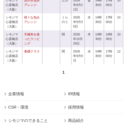
シモジマ
合わせ包み
江川
2026
金
14時
17時
10
心斎橋店
アレンジ
年8月2
30分
00分
（大阪）
1日
シモジマ
様々な包み
くら
2026
水
14時
17時
10
心斎橋店
アレンジ
のう
年9月3
30分
00分
（大阪）
0日
シモジマ
不織布を使
関
2026
木
14時
16時
10
心斎橋店
ったラッピ
年10月
30分
30分
（大阪）
ング
29日
シモジマ
基礎クラス
関
2026
水
14時
17時
12
心斎橋店
年9月9
30分
00分
（大阪）
日
1
企業情報
IR情報
CSR・環境
採用情報
シモジマのできること
商品紹介