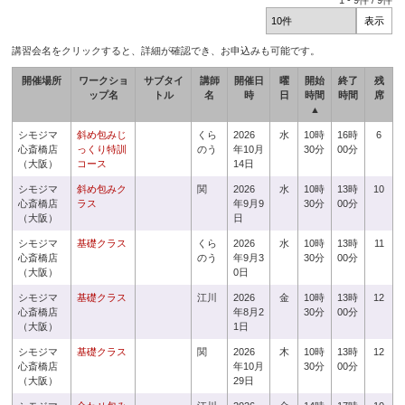
1
-
9
件 /
9
件
講習会名をクリックすると、詳細が確認でき、お申込みも可能です。
開催場所
ワークショ
サブタイ
講師
開催日
曜
開始
終了
残
ップ名
トル
名
時
日
時間
時間
席
▲
シモジマ
斜め包みじ
くら
2026
水
10時
16時
6
心斎橋店
っくり特訓
のう
年10月
30分
00分
（大阪）
コース
14日
シモジマ
斜め包みク
関
2026
水
10時
13時
10
心斎橋店
ラス
年9月9
30分
00分
（大阪）
日
シモジマ
基礎クラス
くら
2026
水
10時
13時
11
心斎橋店
のう
年9月3
30分
00分
（大阪）
0日
シモジマ
基礎クラス
江川
2026
金
10時
13時
12
心斎橋店
年8月2
30分
00分
（大阪）
1日
シモジマ
基礎クラス
関
2026
木
10時
13時
12
心斎橋店
年10月
30分
00分
（大阪）
29日