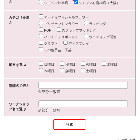
ぶ
シモジマ岐阜店
シモジマ心斎橋店（大阪）
アーティフィシャルフラワー
カテゴリを選
ぶ
プリザーブドフラワー
ラッピング
POP
スクラップブッキング
ハワイアンリボンレイ
ウェディング関連
クラフト
ディスプレイ
その他手芸・工芸
日曜日
月曜日
火曜日
水曜日
曜日を選ぶ
木曜日
金曜日
土曜日
講師名で選ぶ
※部分一致可
ワークショッ
プ名で選ぶ
※部分一致可