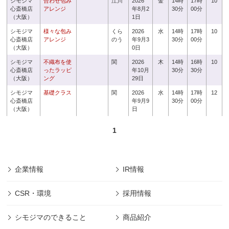
シモジマ
合わせ包み
江川
2026
金
14時
17時
10
心斎橋店
アレンジ
年8月2
30分
00分
（大阪）
1日
シモジマ
様々な包み
くら
2026
水
14時
17時
10
心斎橋店
アレンジ
のう
年9月3
30分
00分
（大阪）
0日
シモジマ
不織布を使
関
2026
木
14時
16時
10
心斎橋店
ったラッピ
年10月
30分
30分
（大阪）
ング
29日
シモジマ
基礎クラス
関
2026
水
14時
17時
12
心斎橋店
年9月9
30分
00分
（大阪）
日
1
企業情報
IR情報
CSR・環境
採用情報
シモジマのできること
商品紹介