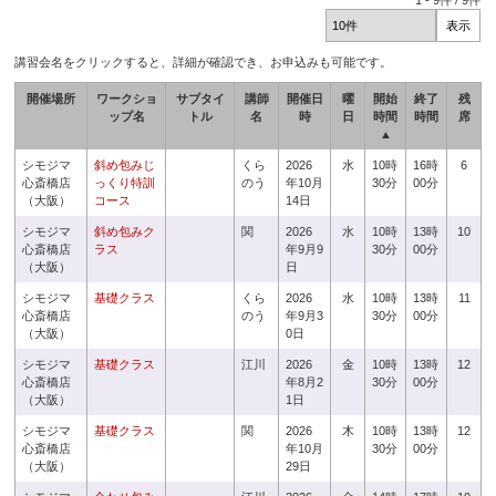
1
-
9
件 /
9
件
講習会名をクリックすると、詳細が確認でき、お申込みも可能です。
開催場所
ワークショ
サブタイ
講師
開催日
曜
開始
終了
残
ップ名
トル
名
時
日
時間
時間
席
▲
シモジマ
斜め包みじ
くら
2026
水
10時
16時
6
心斎橋店
っくり特訓
のう
年10月
30分
00分
（大阪）
コース
14日
シモジマ
斜め包みク
関
2026
水
10時
13時
10
心斎橋店
ラス
年9月9
30分
00分
（大阪）
日
シモジマ
基礎クラス
くら
2026
水
10時
13時
11
心斎橋店
のう
年9月3
30分
00分
（大阪）
0日
シモジマ
基礎クラス
江川
2026
金
10時
13時
12
心斎橋店
年8月2
30分
00分
（大阪）
1日
シモジマ
基礎クラス
関
2026
木
10時
13時
12
心斎橋店
年10月
30分
00分
（大阪）
29日