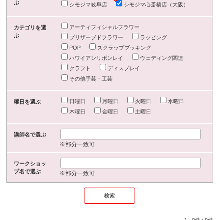
ぶ
シモジマ岐阜店
シモジマ心斎橋店（大阪）
アーティフィシャルフラワー
カテゴリを選
ぶ
プリザーブドフラワー
ラッピング
POP
スクラップブッキング
ハワイアンリボンレイ
ウェディング関連
クラフト
ディスプレイ
その他手芸・工芸
日曜日
月曜日
火曜日
水曜日
曜日を選ぶ
木曜日
金曜日
土曜日
講師名で選ぶ
※部分一致可
ワークショッ
プ名で選ぶ
※部分一致可