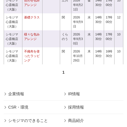
シモジマ
合わせ包み
江川
2026
金
14時
17時
10
心斎橋店
アレンジ
年8月2
30分
00分
（大阪）
1日
シモジマ
基礎クラス
関
2026
水
14時
17時
12
心斎橋店
年9月9
30分
00分
（大阪）
日
シモジマ
様々な包み
くら
2026
水
14時
17時
10
心斎橋店
アレンジ
のう
年9月3
30分
00分
（大阪）
0日
シモジマ
不織布を使
関
2026
木
14時
16時
10
心斎橋店
ったラッピ
年10月
30分
30分
（大阪）
ング
29日
1
企業情報
IR情報
CSR・環境
採用情報
シモジマのできること
商品紹介