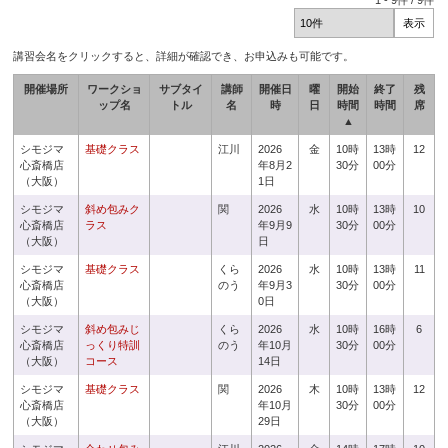
1
-
9
件 /
9
件
講習会名をクリックすると、詳細が確認でき、お申込みも可能です。
開催場所
ワークショ
サブタイ
講師
開催日
曜
開始
終了
残
ップ名
トル
名
時
日
時間
時間
席
▲
シモジマ
基礎クラス
江川
2026
金
10時
13時
12
心斎橋店
年8月2
30分
00分
（大阪）
1日
シモジマ
斜め包みク
関
2026
水
10時
13時
10
心斎橋店
ラス
年9月9
30分
00分
（大阪）
日
シモジマ
基礎クラス
くら
2026
水
10時
13時
11
心斎橋店
のう
年9月3
30分
00分
（大阪）
0日
シモジマ
斜め包みじ
くら
2026
水
10時
16時
6
心斎橋店
っくり特訓
のう
年10月
30分
00分
（大阪）
コース
14日
シモジマ
基礎クラス
関
2026
木
10時
13時
12
心斎橋店
年10月
30分
00分
（大阪）
29日