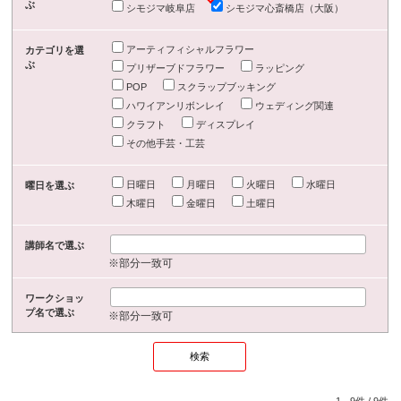
ぶ
シモジマ岐阜店
シモジマ心斎橋店（大阪）
アーティフィシャルフラワー
カテゴリを選
ぶ
プリザーブドフラワー
ラッピング
POP
スクラップブッキング
ハワイアンリボンレイ
ウェディング関連
クラフト
ディスプレイ
その他手芸・工芸
日曜日
月曜日
火曜日
水曜日
曜日を選ぶ
木曜日
金曜日
土曜日
講師名で選ぶ
※部分一致可
ワークショッ
プ名で選ぶ
※部分一致可