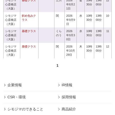
シモジマ
基礎クラス
江川
2026
金
10時
13時
12
心斎橋店
年8月2
30分
00分
（大阪）
1日
シモジマ
斜め包みク
関
2026
水
10時
13時
10
心斎橋店
ラス
年9月9
30分
00分
（大阪）
日
シモジマ
基礎クラス
くら
2026
水
10時
13時
11
心斎橋店
のう
年9月3
30分
00分
（大阪）
0日
シモジマ
基礎クラス
関
2026
木
10時
13時
12
心斎橋店
年10月
30分
00分
（大阪）
29日
1
企業情報
IR情報
CSR・環境
採用情報
シモジマのできること
商品紹介