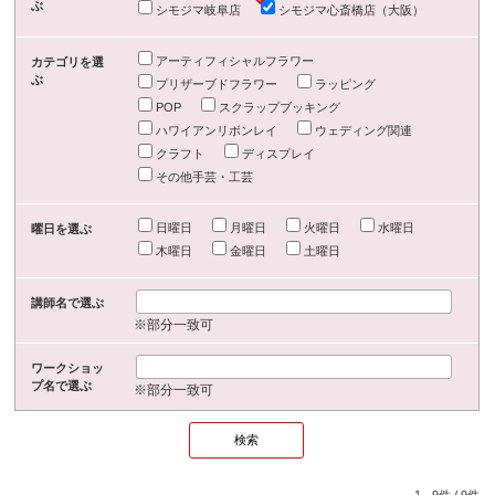
ぶ
シモジマ岐阜店
シモジマ心斎橋店（大阪）
アーティフィシャルフラワー
カテゴリを選
ぶ
プリザーブドフラワー
ラッピング
POP
スクラップブッキング
ハワイアンリボンレイ
ウェディング関連
クラフト
ディスプレイ
その他手芸・工芸
日曜日
月曜日
火曜日
水曜日
曜日を選ぶ
木曜日
金曜日
土曜日
講師名で選ぶ
※部分一致可
ワークショッ
プ名で選ぶ
※部分一致可