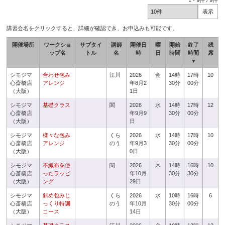
1
-
9
件 /
9
件
講習会名をクリックすると、詳細が確認でき、お申込みも可能です。
開催場所
ワークショ
サブタイ
講師
開催日
曜
開始
終了
残
ップ名
トル
名
時
日
時間
時間
席
▼
シモジマ
合わせ包み
江川
2026
金
14時
17時
10
心斎橋店
アレンジ
年8月2
30分
00分
（大阪）
1日
シモジマ
基礎クラス
関
2026
水
14時
17時
12
心斎橋店
年9月9
30分
00分
（大阪）
日
シモジマ
様々な包み
くら
2026
水
14時
17時
10
心斎橋店
アレンジ
のう
年9月3
30分
00分
（大阪）
0日
シモジマ
不織布を使
関
2026
木
14時
16時
10
心斎橋店
ったラッピ
年10月
30分
30分
（大阪）
ング
29日
シモジマ
斜め包みじ
くら
2026
水
10時
16時
6
心斎橋店
っくり特訓
のう
年10月
30分
00分
（大阪）
コース
14日