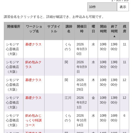
1
-
9
件 /
9
件
講習会名をクリックすると、詳細が確認でき、お申込みも可能です。
開催場所
ワークショ
サブタイ
講師
開催日
曜
開始
終了
残
ップ名
トル
名
時
日
時間
時間
席
▲
シモジマ
基礎クラス
くら
2026
水
10時
13時
11
心斎橋店
のう
年9月3
30分
00分
（大阪）
0日
シモジマ
斜め包みク
関
2026
水
10時
13時
11
心斎橋店
ラス
年9月9
30分
00分
（大阪）
日
シモジマ
基礎クラス
関
2026
木
10時
13時
12
心斎橋店
年10月
30分
00分
（大阪）
29日
シモジマ
基礎クラス
江川
2026
金
10時
13時
12
心斎橋店
年8月2
30分
00分
（大阪）
1日
シモジマ
斜め包みじ
くら
2026
水
10時
16時
6
心斎橋店
っくり特訓
のう
年10月
30分
00分
（大阪）
コース
14日