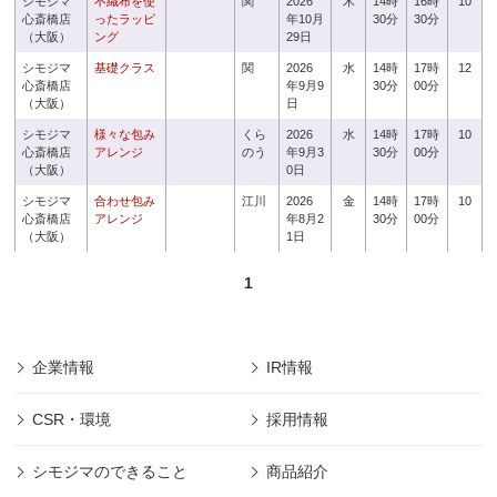
シモジマ
不織布を使
関
2026
木
14時
16時
10
心斎橋店
ったラッピ
年10月
30分
30分
（大阪）
ング
29日
シモジマ
基礎クラス
関
2026
水
14時
17時
12
心斎橋店
年9月9
30分
00分
（大阪）
日
シモジマ
様々な包み
くら
2026
水
14時
17時
10
心斎橋店
アレンジ
のう
年9月3
30分
00分
（大阪）
0日
シモジマ
合わせ包み
江川
2026
金
14時
17時
10
心斎橋店
アレンジ
年8月2
30分
00分
（大阪）
1日
1
企業情報
IR情報
CSR・環境
採用情報
シモジマのできること
商品紹介