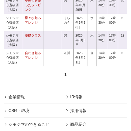
シモジマ
不織布を使
関
2026
木
14時
16時
10
心斎橋店
ったラッピ
年10月
30分
30分
（大阪）
ング
29日
シモジマ
様々な包み
くら
2026
水
14時
17時
10
心斎橋店
アレンジ
のう
年9月3
30分
00分
（大阪）
0日
シモジマ
基礎クラス
関
2026
水
14時
17時
12
心斎橋店
年9月9
30分
00分
（大阪）
日
シモジマ
合わせ包み
江川
2026
金
14時
17時
10
心斎橋店
アレンジ
年8月2
30分
00分
（大阪）
1日
1
企業情報
IR情報
CSR・環境
採用情報
シモジマのできること
商品紹介