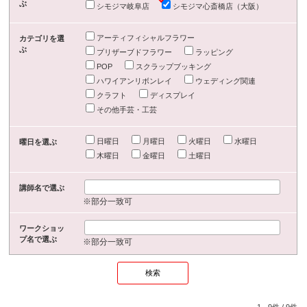
ぶ
シモジマ岐阜店
シモジマ心斎橋店（大阪）
アーティフィシャルフラワー
カテゴリを選
ぶ
プリザーブドフラワー
ラッピング
POP
スクラップブッキング
ハワイアンリボンレイ
ウェディング関連
クラフト
ディスプレイ
その他手芸・工芸
日曜日
月曜日
火曜日
水曜日
曜日を選ぶ
木曜日
金曜日
土曜日
講師名で選ぶ
※部分一致可
ワークショッ
プ名で選ぶ
※部分一致可