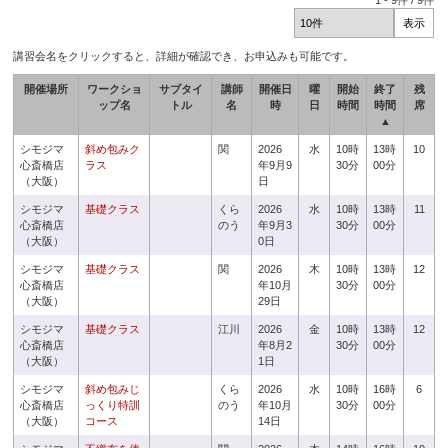
1
-
9
件 /
9
件
講習会名をクリックすると、詳細が確認でき、お申込みも可能です。
開催場所
ワークショ
サブタイ
講師
開催日
曜
開始
終了
残
ップ名
トル
名
時
日
時間
時間
席
▲
シモジマ
斜め包みク
関
2026
水
10時
13時
10
心斎橋店
ラス
年9月9
30分
00分
（大阪）
日
シモジマ
基礎クラス
くら
2026
水
10時
13時
11
心斎橋店
のう
年9月3
30分
00分
（大阪）
0日
シモジマ
基礎クラス
関
2026
木
10時
13時
12
心斎橋店
年10月
30分
00分
（大阪）
29日
シモジマ
基礎クラス
江川
2026
金
10時
13時
12
心斎橋店
年8月2
30分
00分
（大阪）
1日
シモジマ
斜め包みじ
くら
2026
水
10時
16時
6
心斎橋店
っくり特訓
のう
年10月
30分
00分
（大阪）
コース
14日