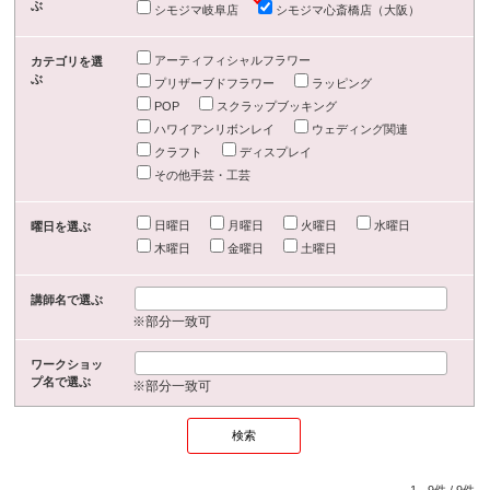
ぶ
シモジマ岐阜店
シモジマ心斎橋店（大阪）
アーティフィシャルフラワー
カテゴリを選
ぶ
プリザーブドフラワー
ラッピング
POP
スクラップブッキング
ハワイアンリボンレイ
ウェディング関連
クラフト
ディスプレイ
その他手芸・工芸
日曜日
月曜日
火曜日
水曜日
曜日を選ぶ
木曜日
金曜日
土曜日
講師名で選ぶ
※部分一致可
ワークショッ
プ名で選ぶ
※部分一致可