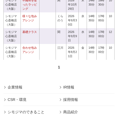
シモジマ
不織布を使
関
2026
木
14時
16時
10
心斎橋店
ったラッピ
年10月
30分
30分
（大阪）
ング
29日
シモジマ
様々な包み
くら
2026
水
14時
17時
10
心斎橋店
アレンジ
のう
年9月3
30分
00分
（大阪）
0日
シモジマ
基礎クラス
関
2026
水
14時
17時
12
心斎橋店
年9月9
30分
00分
（大阪）
日
シモジマ
合わせ包み
江川
2026
金
14時
17時
10
心斎橋店
アレンジ
年8月2
30分
00分
（大阪）
1日
1
企業情報
IR情報
CSR・環境
採用情報
シモジマのできること
商品紹介