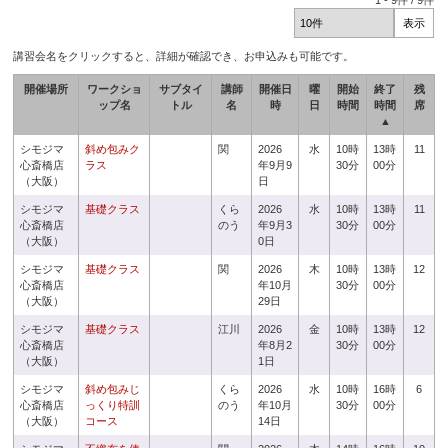
1
-
9
件 /
9
件
講習会名をクリックすると、詳細が確認でき、お申込みも可能です。
開催場所
ワークショ
サブタイ
講師
開催日
曜
開始
終了
残
ップ名
トル
名
時
日
時間
時間
席
▲
シモジマ
斜め包みク
関
2026
水
10時
13時
11
心斎橋店
ラス
年9月9
30分
00分
（大阪）
日
シモジマ
基礎クラス
くら
2026
水
10時
13時
11
心斎橋店
のう
年9月3
30分
00分
（大阪）
0日
シモジマ
基礎クラス
関
2026
木
10時
13時
12
心斎橋店
年10月
30分
00分
（大阪）
29日
シモジマ
基礎クラス
江川
2026
金
10時
13時
12
心斎橋店
年8月2
30分
00分
（大阪）
1日
シモジマ
斜め包みじ
くら
2026
水
10時
16時
6
心斎橋店
っくり特訓
のう
年10月
30分
00分
（大阪）
コース
14日