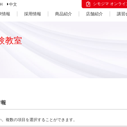
シモジマ オンライ
SH
中文
IR情報
採用情報
商品紹介
店舗紹介
講習
験教室
情報
い。複数の項目を選択することができます。