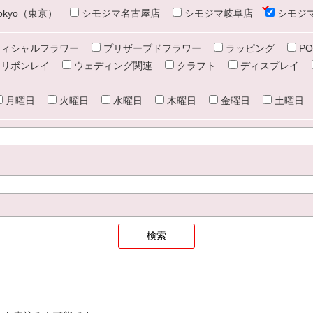
e tokyo（東京）
シモジマ名古屋店
シモジマ岐阜店
シモジ
ィシャルフラワー
プリザーブドフラワー
ラッピング
PO
リボンレイ
ウェディング関連
クラフト
ディスプレイ
月曜日
火曜日
水曜日
木曜日
金曜日
土曜日