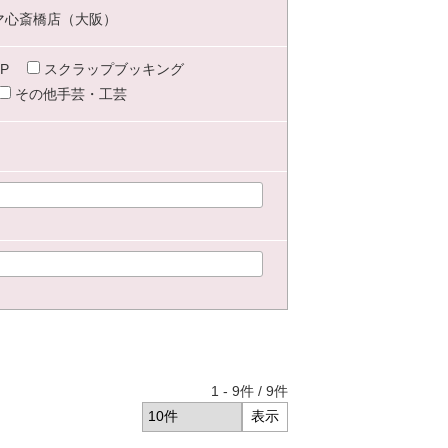
マ心斎橋店（大阪）
P
スクラップブッキング
その他手芸・工芸
1
-
9
件 /
9
件