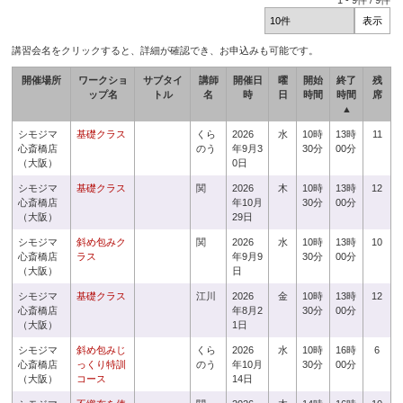
1
-
9
件 /
9
件
講習会名をクリックすると、詳細が確認でき、お申込みも可能です。
開催場所
ワークショ
サブタイ
講師
開催日
曜
開始
終了
残
ップ名
トル
名
時
日
時間
時間
席
▲
シモジマ
基礎クラス
くら
2026
水
10時
13時
11
心斎橋店
のう
年9月3
30分
00分
（大阪）
0日
シモジマ
基礎クラス
関
2026
木
10時
13時
12
心斎橋店
年10月
30分
00分
（大阪）
29日
シモジマ
斜め包みク
関
2026
水
10時
13時
10
心斎橋店
ラス
年9月9
30分
00分
（大阪）
日
シモジマ
基礎クラス
江川
2026
金
10時
13時
12
心斎橋店
年8月2
30分
00分
（大阪）
1日
シモジマ
斜め包みじ
くら
2026
水
10時
16時
6
心斎橋店
っくり特訓
のう
年10月
30分
00分
（大阪）
コース
14日