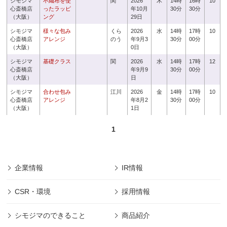
シモジマ
不織布を使
関
2026
木
14時
16時
10
心斎橋店
ったラッピ
年10月
30分
30分
（大阪）
ング
29日
シモジマ
様々な包み
くら
2026
水
14時
17時
10
心斎橋店
アレンジ
のう
年9月3
30分
00分
（大阪）
0日
シモジマ
基礎クラス
関
2026
水
14時
17時
12
心斎橋店
年9月9
30分
00分
（大阪）
日
シモジマ
合わせ包み
江川
2026
金
14時
17時
10
心斎橋店
アレンジ
年8月2
30分
00分
（大阪）
1日
1
企業情報
IR情報
CSR・環境
採用情報
シモジマのできること
商品紹介