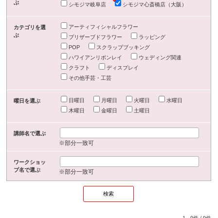
ぶ
シモジマ岐阜店
シモジマ心斎橋店（大阪）
アーティフィシャルフラワー
カテゴリを選
ぶ
プリザーブドフラワー
ラッピング
POP
スクラップブッキング
ハワイアンリボンレイ
ウェディング関連
クラフト
ディスプレイ
その他手芸・工芸
日曜日
月曜日
火曜日
水曜日
曜日を選ぶ
木曜日
金曜日
土曜日
講師名で選ぶ
※部分一致可
ワークショッ
プ名で選ぶ
※部分一致可