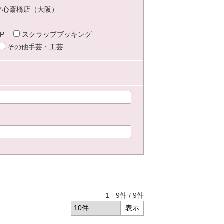
マ心斎橋店（大阪）
P
スクラップブッキング
その他手芸・工芸
1
-
9
件 /
9
件