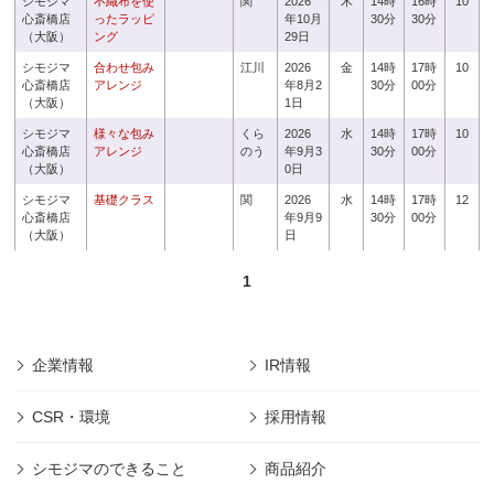
シモジマ
不織布を使
関
2026
木
14時
16時
10
心斎橋店
ったラッピ
年10月
30分
30分
（大阪）
ング
29日
シモジマ
合わせ包み
江川
2026
金
14時
17時
10
心斎橋店
アレンジ
年8月2
30分
00分
（大阪）
1日
シモジマ
様々な包み
くら
2026
水
14時
17時
10
心斎橋店
アレンジ
のう
年9月3
30分
00分
（大阪）
0日
シモジマ
基礎クラス
関
2026
水
14時
17時
12
心斎橋店
年9月9
30分
00分
（大阪）
日
1
企業情報
IR情報
CSR・環境
採用情報
シモジマのできること
商品紹介