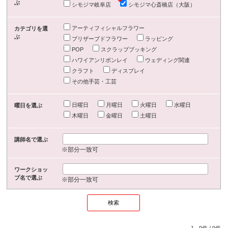
ぶ
シモジマ岐阜店
シモジマ心斎橋店（大阪）
アーティフィシャルフラワー
カテゴリを選
ぶ
プリザーブドフラワー
ラッピング
POP
スクラップブッキング
ハワイアンリボンレイ
ウェディング関連
クラフト
ディスプレイ
その他手芸・工芸
日曜日
月曜日
火曜日
水曜日
曜日を選ぶ
木曜日
金曜日
土曜日
講師名で選ぶ
※部分一致可
ワークショッ
プ名で選ぶ
※部分一致可