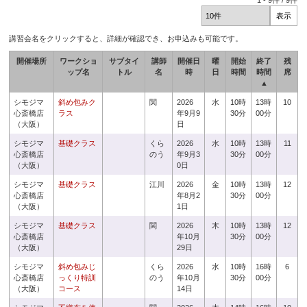
1
-
9
件 /
9
件
講習会名をクリックすると、詳細が確認でき、お申込みも可能です。
開催場所
ワークショ
サブタイ
講師
開催日
曜
開始
終了
残
ップ名
トル
名
時
日
時間
時間
席
▲
シモジマ
斜め包みク
関
2026
水
10時
13時
10
心斎橋店
ラス
年9月9
30分
00分
（大阪）
日
シモジマ
基礎クラス
くら
2026
水
10時
13時
11
心斎橋店
のう
年9月3
30分
00分
（大阪）
0日
シモジマ
基礎クラス
江川
2026
金
10時
13時
12
心斎橋店
年8月2
30分
00分
（大阪）
1日
シモジマ
基礎クラス
関
2026
木
10時
13時
12
心斎橋店
年10月
30分
00分
（大阪）
29日
シモジマ
斜め包みじ
くら
2026
水
10時
16時
6
心斎橋店
っくり特訓
のう
年10月
30分
00分
（大阪）
コース
14日