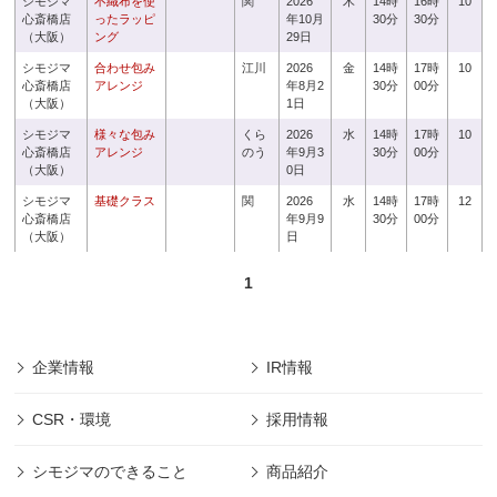
シモジマ
不織布を使
関
2026
木
14時
16時
10
心斎橋店
ったラッピ
年10月
30分
30分
（大阪）
ング
29日
シモジマ
合わせ包み
江川
2026
金
14時
17時
10
心斎橋店
アレンジ
年8月2
30分
00分
（大阪）
1日
シモジマ
様々な包み
くら
2026
水
14時
17時
10
心斎橋店
アレンジ
のう
年9月3
30分
00分
（大阪）
0日
シモジマ
基礎クラス
関
2026
水
14時
17時
12
心斎橋店
年9月9
30分
00分
（大阪）
日
1
企業情報
IR情報
CSR・環境
採用情報
シモジマのできること
商品紹介