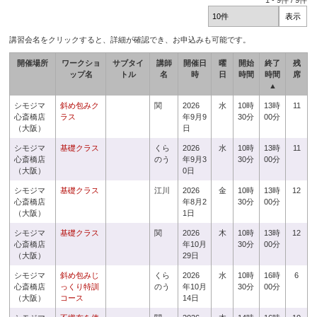
1
-
9
件 /
9
件
講習会名をクリックすると、詳細が確認でき、お申込みも可能です。
開催場所
ワークショ
サブタイ
講師
開催日
曜
開始
終了
残
ップ名
トル
名
時
日
時間
時間
席
▲
シモジマ
斜め包みク
関
2026
水
10時
13時
11
心斎橋店
ラス
年9月9
30分
00分
（大阪）
日
シモジマ
基礎クラス
くら
2026
水
10時
13時
11
心斎橋店
のう
年9月3
30分
00分
（大阪）
0日
シモジマ
基礎クラス
江川
2026
金
10時
13時
12
心斎橋店
年8月2
30分
00分
（大阪）
1日
シモジマ
基礎クラス
関
2026
木
10時
13時
12
心斎橋店
年10月
30分
00分
（大阪）
29日
シモジマ
斜め包みじ
くら
2026
水
10時
16時
6
心斎橋店
っくり特訓
のう
年10月
30分
00分
（大阪）
コース
14日