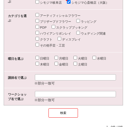
ぶ
シモジマ岐阜店
シモジマ心斎橋店（大阪）
アーティフィシャルフラワー
カテゴリを選
ぶ
プリザーブドフラワー
ラッピング
POP
スクラップブッキング
ハワイアンリボンレイ
ウェディング関連
クラフト
ディスプレイ
その他手芸・工芸
日曜日
月曜日
火曜日
水曜日
曜日を選ぶ
木曜日
金曜日
土曜日
講師名で選ぶ
※部分一致可
ワークショッ
プ名で選ぶ
※部分一致可