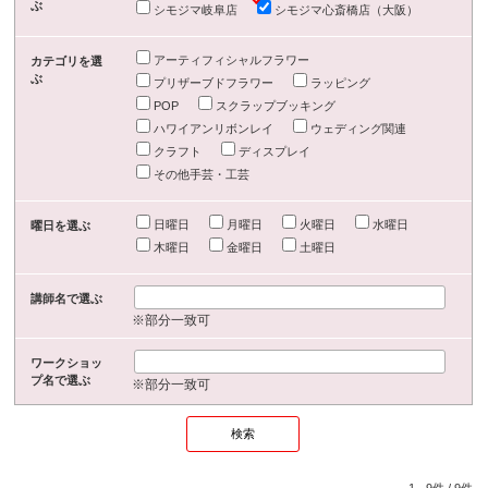
ぶ
シモジマ岐阜店
シモジマ心斎橋店（大阪）
アーティフィシャルフラワー
カテゴリを選
ぶ
プリザーブドフラワー
ラッピング
POP
スクラップブッキング
ハワイアンリボンレイ
ウェディング関連
クラフト
ディスプレイ
その他手芸・工芸
日曜日
月曜日
火曜日
水曜日
曜日を選ぶ
木曜日
金曜日
土曜日
講師名で選ぶ
※部分一致可
ワークショッ
プ名で選ぶ
※部分一致可