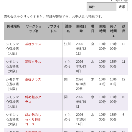
1
-
9
件 /
9
件
講習会名をクリックすると、詳細が確認でき、お申込みも可能です。
開催場所
ワークショ
サブタイ
講師
開催日
曜
開始
終了
残
ップ名
トル
名
時
日
時間
時間
席
▲
シモジマ
基礎クラス
江川
2026
金
10時
13時
12
心斎橋店
年8月2
30分
00分
（大阪）
1日
シモジマ
基礎クラス
くら
2026
水
10時
13時
11
心斎橋店
のう
年9月3
30分
00分
（大阪）
0日
シモジマ
基礎クラス
関
2026
木
10時
13時
12
心斎橋店
年10月
30分
00分
（大阪）
29日
シモジマ
斜め包みク
関
2026
水
10時
13時
10
心斎橋店
ラス
年9月9
30分
00分
（大阪）
日
シモジマ
斜め包みじ
くら
2026
水
10時
16時
6
心斎橋店
っくり特訓
のう
年10月
30分
00分
（大阪）
コース
14日