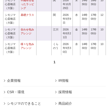
シモジマ
不織布を使
関
2026
木
14時
16時
10
心斎橋店
ったラッピ
年10月
30分
30分
（大阪）
ング
29日
シモジマ
基礎クラス
関
2026
水
14時
17時
12
心斎橋店
年9月9
30分
00分
（大阪）
日
シモジマ
合わせ包み
江川
2026
金
14時
17時
10
心斎橋店
アレンジ
年8月2
30分
00分
（大阪）
1日
シモジマ
様々な包み
くら
2026
水
14時
17時
10
心斎橋店
アレンジ
のう
年9月3
30分
00分
（大阪）
0日
1
企業情報
IR情報
CSR・環境
採用情報
シモジマのできること
商品紹介