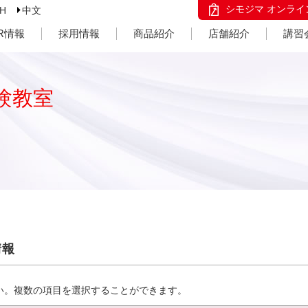
シモジマ オンライ
SH
中文
IR情報
採用情報
商品紹介
店舗紹介
講習
験教室
情報
い。複数の項目を選択することができます。