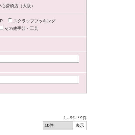
マ心斎橋店（大阪）
P
スクラップブッキング
その他手芸・工芸
1
-
9
件 /
9
件