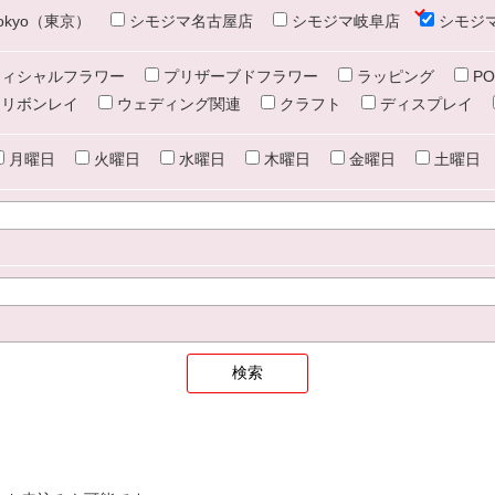
e tokyo（東京）
シモジマ名古屋店
シモジマ岐阜店
シモジ
ィシャルフラワー
プリザーブドフラワー
ラッピング
PO
リボンレイ
ウェディング関連
クラフト
ディスプレイ
月曜日
火曜日
水曜日
木曜日
金曜日
土曜日