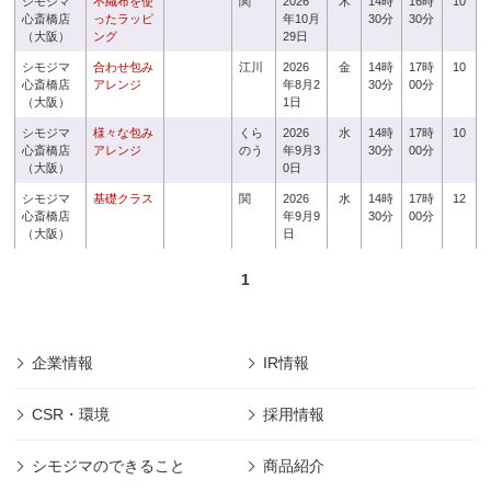
シモジマ
不織布を使
関
2026
木
14時
16時
10
心斎橋店
ったラッピ
年10月
30分
30分
（大阪）
ング
29日
シモジマ
合わせ包み
江川
2026
金
14時
17時
10
心斎橋店
アレンジ
年8月2
30分
00分
（大阪）
1日
シモジマ
様々な包み
くら
2026
水
14時
17時
10
心斎橋店
アレンジ
のう
年9月3
30分
00分
（大阪）
0日
シモジマ
基礎クラス
関
2026
水
14時
17時
12
心斎橋店
年9月9
30分
00分
（大阪）
日
1
企業情報
IR情報
CSR・環境
採用情報
シモジマのできること
商品紹介