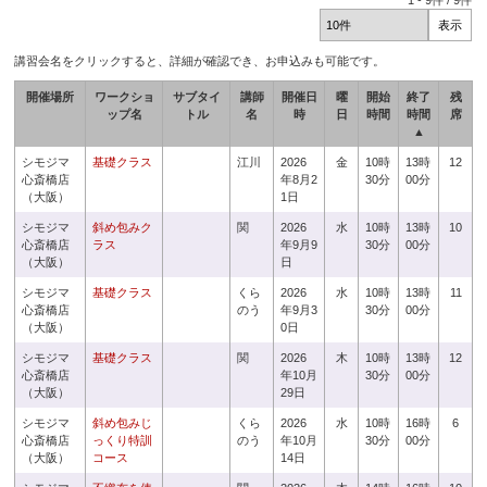
1
-
9
件 /
9
件
講習会名をクリックすると、詳細が確認でき、お申込みも可能です。
開催場所
ワークショ
サブタイ
講師
開催日
曜
開始
終了
残
ップ名
トル
名
時
日
時間
時間
席
▲
シモジマ
基礎クラス
江川
2026
金
10時
13時
12
心斎橋店
年8月2
30分
00分
（大阪）
1日
シモジマ
斜め包みク
関
2026
水
10時
13時
10
心斎橋店
ラス
年9月9
30分
00分
（大阪）
日
シモジマ
基礎クラス
くら
2026
水
10時
13時
11
心斎橋店
のう
年9月3
30分
00分
（大阪）
0日
シモジマ
基礎クラス
関
2026
木
10時
13時
12
心斎橋店
年10月
30分
00分
（大阪）
29日
シモジマ
斜め包みじ
くら
2026
水
10時
16時
6
心斎橋店
っくり特訓
のう
年10月
30分
00分
（大阪）
コース
14日