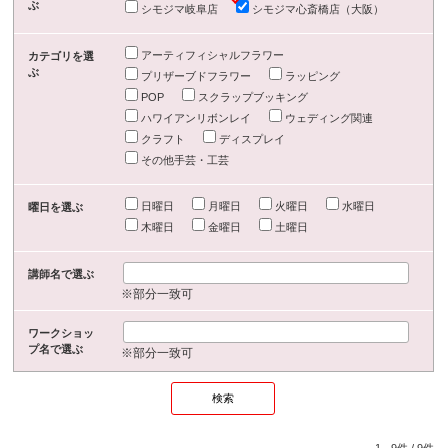
ぶ
シモジマ岐阜店
シモジマ心斎橋店（大阪）
アーティフィシャルフラワー
カテゴリを選
ぶ
プリザーブドフラワー
ラッピング
POP
スクラップブッキング
ハワイアンリボンレイ
ウェディング関連
クラフト
ディスプレイ
その他手芸・工芸
日曜日
月曜日
火曜日
水曜日
曜日を選ぶ
木曜日
金曜日
土曜日
講師名で選ぶ
※部分一致可
ワークショッ
プ名で選ぶ
※部分一致可