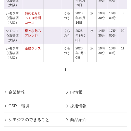
心斎橋店
年10月
30分
00分
（大阪）
29日
シモジマ
斜め包みじ
くら
2026
水
10時
16時
6
心斎橋店
っくり特訓
のう
年10月
30分
00分
（大阪）
コース
14日
シモジマ
様々な包み
くら
2026
水
14時
17時
10
心斎橋店
アレンジ
のう
年9月3
30分
00分
（大阪）
0日
シモジマ
基礎クラス
くら
2026
水
10時
13時
11
心斎橋店
のう
年9月3
30分
00分
（大阪）
0日
1
企業情報
IR情報
CSR・環境
採用情報
シモジマのできること
商品紹介