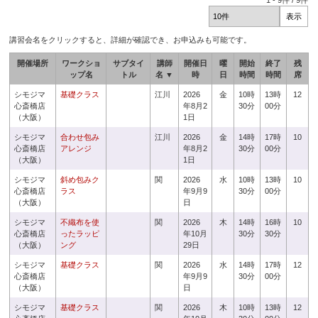
1
-
9
件 /
9
件
講習会名をクリックすると、詳細が確認でき、お申込みも可能です。
開催場所
ワークショ
サブタイ
講師
開催日
曜
開始
終了
残
ップ名
トル
名 ▼
時
日
時間
時間
席
シモジマ
基礎クラス
江川
2026
金
10時
13時
12
心斎橋店
年8月2
30分
00分
（大阪）
1日
シモジマ
合わせ包み
江川
2026
金
14時
17時
10
心斎橋店
アレンジ
年8月2
30分
00分
（大阪）
1日
シモジマ
斜め包みク
関
2026
水
10時
13時
10
心斎橋店
ラス
年9月9
30分
00分
（大阪）
日
シモジマ
不織布を使
関
2026
木
14時
16時
10
心斎橋店
ったラッピ
年10月
30分
30分
（大阪）
ング
29日
シモジマ
基礎クラス
関
2026
水
14時
17時
12
心斎橋店
年9月9
30分
00分
（大阪）
日
シモジマ
基礎クラス
関
2026
木
10時
13時
12