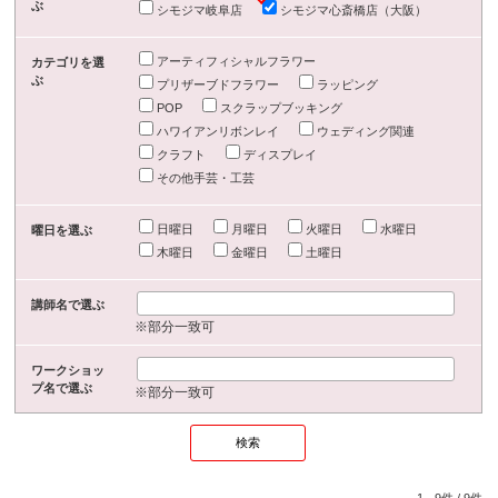
ぶ
シモジマ岐阜店
シモジマ心斎橋店（大阪）
アーティフィシャルフラワー
カテゴリを選
ぶ
プリザーブドフラワー
ラッピング
POP
スクラップブッキング
ハワイアンリボンレイ
ウェディング関連
クラフト
ディスプレイ
その他手芸・工芸
日曜日
月曜日
火曜日
水曜日
曜日を選ぶ
木曜日
金曜日
土曜日
講師名で選ぶ
※部分一致可
ワークショッ
プ名で選ぶ
※部分一致可