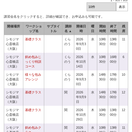
1
-
9
件 /
9
件
講習会名をクリックすると、詳細が確認でき、お申込みも可能です。
開催場所
ワークショ
サブタイ
講師
開催日
曜
開始
終了
残
ップ名
トル
名 ▲
時
日
時間
時間
席
シモジマ
基礎クラス
くら
2026
水
10時
13時
11
心斎橋店
のう
年9月3
30分
00分
（大阪）
0日
シモジマ
斜め包みじ
くら
2026
水
10時
16時
6
心斎橋店
っくり特訓
のう
年10月
30分
00分
（大阪）
コース
14日
シモジマ
様々な包み
くら
2026
水
14時
17時
10
心斎橋店
アレンジ
のう
年9月3
30分
00分
（大阪）
0日
シモジマ
基礎クラス
関
2026
水
14時
17時
12
心斎橋店
年9月9
30分
00分
（大阪）
日
シモジマ
基礎クラス
関
2026
木
10時
13時
12
心斎橋店
年10月
30分
00分
（大阪）
29日
シモジマ
斜め包みク
関
2026
水
10時
13時
11