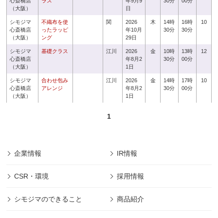
心斎橋店
ラス
年9月9
30分
00分
（大阪）
日
シモジマ
不織布を使
関
2026
木
14時
16時
10
心斎橋店
ったラッピ
年10月
30分
30分
（大阪）
ング
29日
シモジマ
基礎クラス
江川
2026
金
10時
13時
12
心斎橋店
年8月2
30分
00分
（大阪）
1日
シモジマ
合わせ包み
江川
2026
金
14時
17時
10
心斎橋店
アレンジ
年8月2
30分
00分
（大阪）
1日
1
企業情報
IR情報
CSR・環境
採用情報
シモジマのできること
商品紹介