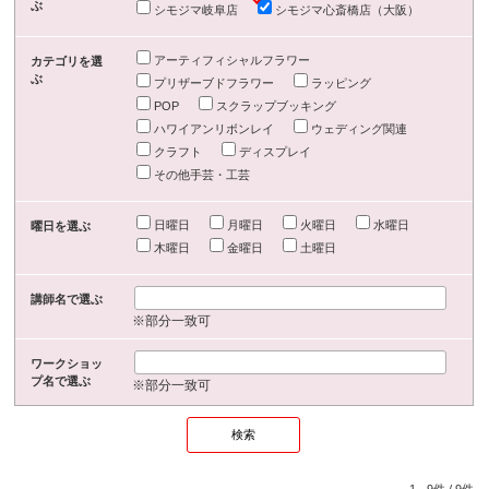
ぶ
シモジマ岐阜店
シモジマ心斎橋店（大阪）
アーティフィシャルフラワー
カテゴリを選
ぶ
プリザーブドフラワー
ラッピング
POP
スクラップブッキング
ハワイアンリボンレイ
ウェディング関連
クラフト
ディスプレイ
その他手芸・工芸
日曜日
月曜日
火曜日
水曜日
曜日を選ぶ
木曜日
金曜日
土曜日
講師名で選ぶ
※部分一致可
ワークショッ
プ名で選ぶ
※部分一致可