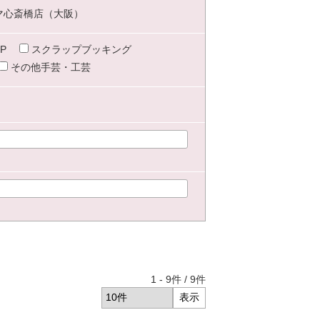
マ心斎橋店（大阪）
P
スクラップブッキング
その他手芸・工芸
1
-
9
件 /
9
件