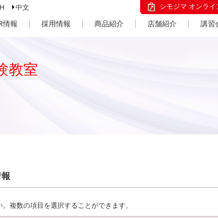
シモジマ オンライ
SH
中文
IR情報
採用情報
商品紹介
店舗紹介
講習
験教室
情報
い。複数の項目を選択することができます。