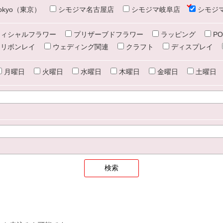
e tokyo（東京）
シモジマ名古屋店
シモジマ岐阜店
シモジ
ィシャルフラワー
プリザーブドフラワー
ラッピング
PO
リボンレイ
ウェディング関連
クラフト
ディスプレイ
月曜日
火曜日
水曜日
木曜日
金曜日
土曜日