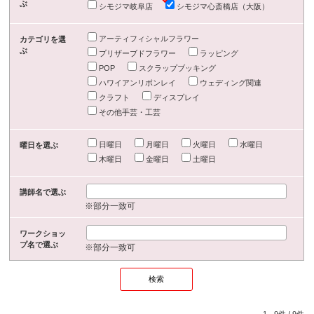
ぶ
シモジマ岐阜店
シモジマ心斎橋店（大阪）
アーティフィシャルフラワー
カテゴリを選
ぶ
プリザーブドフラワー
ラッピング
POP
スクラップブッキング
ハワイアンリボンレイ
ウェディング関連
クラフト
ディスプレイ
その他手芸・工芸
日曜日
月曜日
火曜日
水曜日
曜日を選ぶ
木曜日
金曜日
土曜日
講師名で選ぶ
※部分一致可
ワークショッ
プ名で選ぶ
※部分一致可