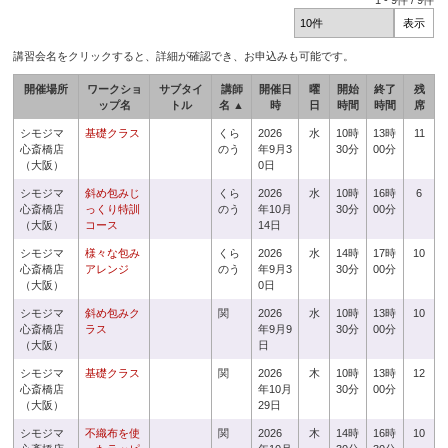
1
-
9
件 /
9
件
講習会名をクリックすると、詳細が確認でき、お申込みも可能です。
開催場所
ワークショ
サブタイ
講師
開催日
曜
開始
終了
残
ップ名
トル
名 ▲
時
日
時間
時間
席
シモジマ
基礎クラス
くら
2026
水
10時
13時
11
心斎橋店
のう
年9月3
30分
00分
（大阪）
0日
シモジマ
斜め包みじ
くら
2026
水
10時
16時
6
心斎橋店
っくり特訓
のう
年10月
30分
00分
（大阪）
コース
14日
シモジマ
様々な包み
くら
2026
水
14時
17時
10
心斎橋店
アレンジ
のう
年9月3
30分
00分
（大阪）
0日
シモジマ
斜め包みク
関
2026
水
10時
13時
10
心斎橋店
ラス
年9月9
30分
00分
（大阪）
日
シモジマ
基礎クラス
関
2026
木
10時
13時
12
心斎橋店
年10月
30分
00分
（大阪）
29日
シモジマ
不織布を使
関
2026
木
14時
16時
10