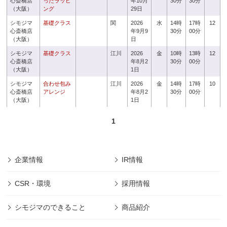
心斎橋店
ったラッピ
年10月
30分
30分
（大阪）
ング
29日
シモジマ
基礎クラス
関
2026
水
14時
17時
12
心斎橋店
年9月9
30分
00分
（大阪）
日
シモジマ
基礎クラス
江川
2026
金
10時
13時
12
心斎橋店
年8月2
30分
00分
（大阪）
1日
シモジマ
合わせ包み
江川
2026
金
14時
17時
10
心斎橋店
アレンジ
年8月2
30分
00分
（大阪）
1日
1
企業情報
IR情報
CSR・環境
採用情報
シモジマのできること
商品紹介