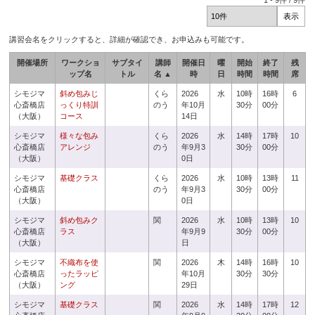
1
-
9
件 /
9
件
講習会名をクリックすると、詳細が確認でき、お申込みも可能です。
開催場所
ワークショ
サブタイ
講師
開催日
曜
開始
終了
残
ップ名
トル
名 ▲
時
日
時間
時間
席
シモジマ
斜め包みじ
くら
2026
水
10時
16時
6
心斎橋店
っくり特訓
のう
年10月
30分
00分
（大阪）
コース
14日
シモジマ
様々な包み
くら
2026
水
14時
17時
10
心斎橋店
アレンジ
のう
年9月3
30分
00分
（大阪）
0日
シモジマ
基礎クラス
くら
2026
水
10時
13時
11
心斎橋店
のう
年9月3
30分
00分
（大阪）
0日
シモジマ
斜め包みク
関
2026
水
10時
13時
10
心斎橋店
ラス
年9月9
30分
00分
（大阪）
日
シモジマ
不織布を使
関
2026
木
14時
16時
10
心斎橋店
ったラッピ
年10月
30分
30分
（大阪）
ング
29日
シモジマ
基礎クラス
関
2026
水
14時
17時
12