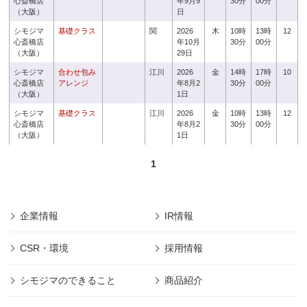
心斎橋店
年9月9
30分
00分
（大阪）
日
シモジマ
基礎クラス
関
2026
木
10時
13時
12
心斎橋店
年10月
30分
00分
（大阪）
29日
シモジマ
合わせ包み
江川
2026
金
14時
17時
10
心斎橋店
アレンジ
年8月2
30分
00分
（大阪）
1日
シモジマ
基礎クラス
江川
2026
金
10時
13時
12
心斎橋店
年8月2
30分
00分
（大阪）
1日
1
企業情報
IR情報
CSR・環境
採用情報
シモジマのできること
商品紹介