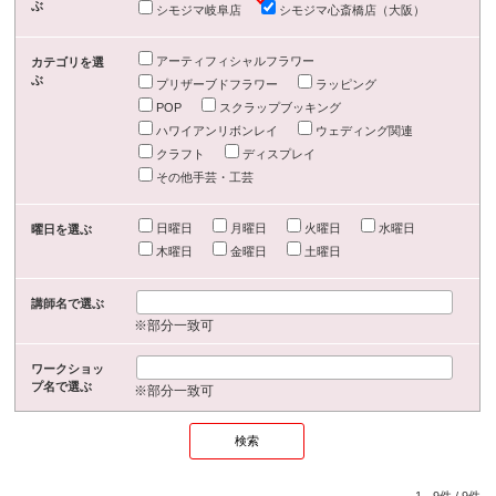
ぶ
シモジマ岐阜店
シモジマ心斎橋店（大阪）
アーティフィシャルフラワー
カテゴリを選
ぶ
プリザーブドフラワー
ラッピング
POP
スクラップブッキング
ハワイアンリボンレイ
ウェディング関連
クラフト
ディスプレイ
その他手芸・工芸
日曜日
月曜日
火曜日
水曜日
曜日を選ぶ
木曜日
金曜日
土曜日
講師名で選ぶ
※部分一致可
ワークショッ
プ名で選ぶ
※部分一致可