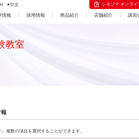
シモジマ オンライ
SH
中文
IR情報
採用情報
商品紹介
店舗紹介
講習
験教室
情報
い。複数の項目を選択することができます。