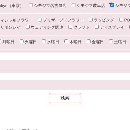
e tokyo（東京）
シモジマ名古屋店
シモジマ岐阜店
シモジ
ィシャルフラワー
プリザーブドフラワー
ラッピング
PO
リボンレイ
ウェディング関連
クラフト
ディスプレイ
月曜日
火曜日
水曜日
木曜日
金曜日
土曜日