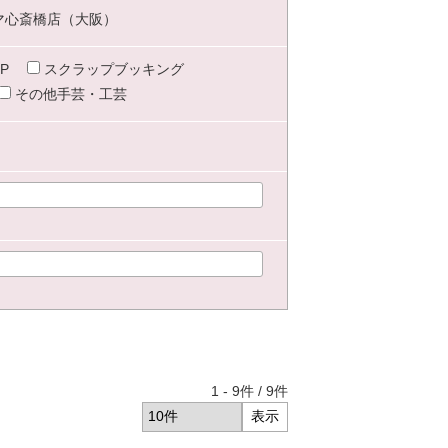
マ心斎橋店（大阪）
P
スクラップブッキング
その他手芸・工芸
1
-
9
件 /
9
件