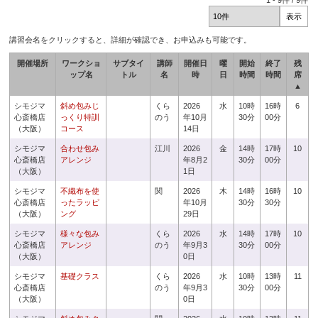
1
-
9
件 /
9
件
講習会名をクリックすると、詳細が確認でき、お申込みも可能です。
開催場所
ワークショ
サブタイ
講師
開催日
曜
開始
終了
残
ップ名
トル
名
時
日
時間
時間
席
▲
シモジマ
斜め包みじ
くら
2026
水
10時
16時
6
心斎橋店
っくり特訓
のう
年10月
30分
00分
（大阪）
コース
14日
シモジマ
合わせ包み
江川
2026
金
14時
17時
10
心斎橋店
アレンジ
年8月2
30分
00分
（大阪）
1日
シモジマ
不織布を使
関
2026
木
14時
16時
10
心斎橋店
ったラッピ
年10月
30分
30分
（大阪）
ング
29日
シモジマ
様々な包み
くら
2026
水
14時
17時
10
心斎橋店
アレンジ
のう
年9月3
30分
00分
（大阪）
0日
シモジマ
基礎クラス
くら
2026
水
10時
13時
11
心斎橋店
のう
年9月3
30分
00分
（大阪）
0日