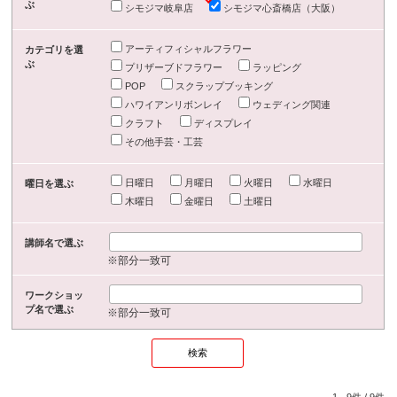
ぶ
シモジマ岐阜店
シモジマ心斎橋店（大阪）
アーティフィシャルフラワー
カテゴリを選
ぶ
プリザーブドフラワー
ラッピング
POP
スクラップブッキング
ハワイアンリボンレイ
ウェディング関連
クラフト
ディスプレイ
その他手芸・工芸
日曜日
月曜日
火曜日
水曜日
曜日を選ぶ
木曜日
金曜日
土曜日
講師名で選ぶ
※部分一致可
ワークショッ
プ名で選ぶ
※部分一致可