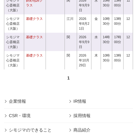
シモジマ
斜め包みク
関
2026
水
10時
13時
11
心斎橋店
ラス
年9月9
30分
00分
（大阪）
日
シモジマ
基礎クラス
江川
2026
金
10時
13時
12
心斎橋店
年8月2
30分
00分
（大阪）
1日
シモジマ
基礎クラス
関
2026
水
14時
17時
12
心斎橋店
年9月9
30分
00分
（大阪）
日
シモジマ
基礎クラス
関
2026
木
10時
13時
12
心斎橋店
年10月
30分
00分
（大阪）
29日
1
企業情報
IR情報
CSR・環境
採用情報
シモジマのできること
商品紹介