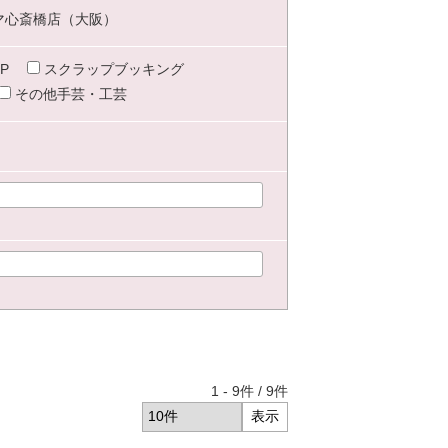
マ心斎橋店（大阪）
P
スクラップブッキング
その他手芸・工芸
1
-
9
件 /
9
件