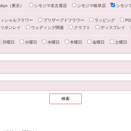
e tokyo（東京）
シモジマ名古屋店
シモジマ岐阜店
シモジ
ィシャルフラワー
プリザーブドフラワー
ラッピング
PO
リボンレイ
ウェディング関連
クラフト
ディスプレイ
月曜日
火曜日
水曜日
木曜日
金曜日
土曜日