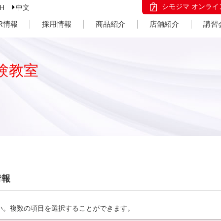
シモジマ オンライ
SH
中文
IR情報
採用情報
商品紹介
店舗紹介
講習
験教室
情報
い。複数の項目を選択することができます。