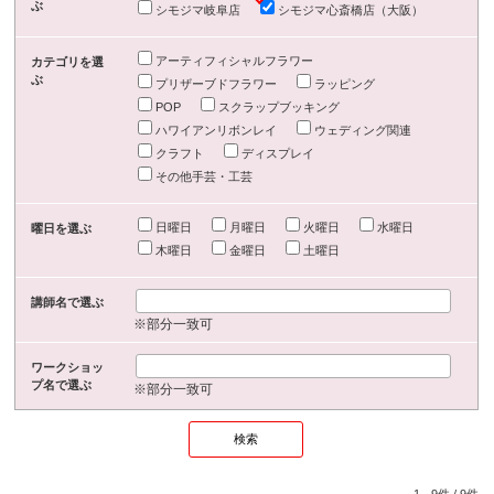
ぶ
シモジマ岐阜店
シモジマ心斎橋店（大阪）
アーティフィシャルフラワー
カテゴリを選
ぶ
プリザーブドフラワー
ラッピング
POP
スクラップブッキング
ハワイアンリボンレイ
ウェディング関連
クラフト
ディスプレイ
その他手芸・工芸
日曜日
月曜日
火曜日
水曜日
曜日を選ぶ
木曜日
金曜日
土曜日
講師名で選ぶ
※部分一致可
ワークショッ
プ名で選ぶ
※部分一致可