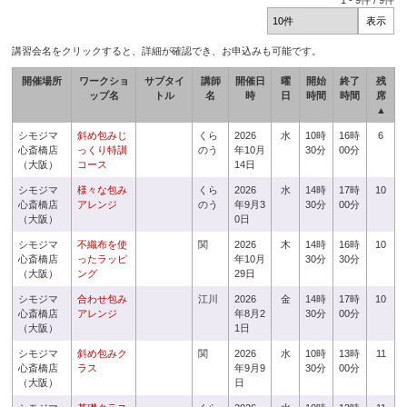
1
-
9
件 /
9
件
講習会名をクリックすると、詳細が確認でき、お申込みも可能です。
開催場所
ワークショ
サブタイ
講師
開催日
曜
開始
終了
残
ップ名
トル
名
時
日
時間
時間
席
▲
シモジマ
斜め包みじ
くら
2026
水
10時
16時
6
心斎橋店
っくり特訓
のう
年10月
30分
00分
（大阪）
コース
14日
シモジマ
様々な包み
くら
2026
水
14時
17時
10
心斎橋店
アレンジ
のう
年9月3
30分
00分
（大阪）
0日
シモジマ
不織布を使
関
2026
木
14時
16時
10
心斎橋店
ったラッピ
年10月
30分
30分
（大阪）
ング
29日
シモジマ
合わせ包み
江川
2026
金
14時
17時
10
心斎橋店
アレンジ
年8月2
30分
00分
（大阪）
1日
シモジマ
斜め包みク
関
2026
水
10時
13時
11
心斎橋店
ラス
年9月9
30分
00分
（大阪）
日