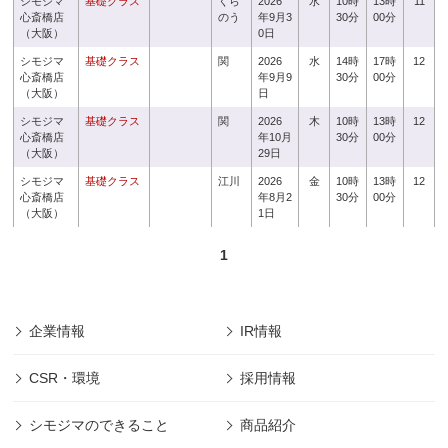
シモジマ
基礎クラス
くら
2026
水
10時
13時
11
心斎橋店
のう
年9月3
30分
00分
（大阪）
0日
シモジマ
基礎クラス
関
2026
水
14時
17時
12
心斎橋店
年9月9
30分
00分
（大阪）
日
シモジマ
基礎クラス
関
2026
木
10時
13時
12
心斎橋店
年10月
30分
00分
（大阪）
29日
シモジマ
基礎クラス
江川
2026
金
10時
13時
12
心斎橋店
年8月2
30分
00分
（大阪）
1日
1
企業情報
IR情報
CSR・環境
採用情報
シモジマのできること
商品紹介