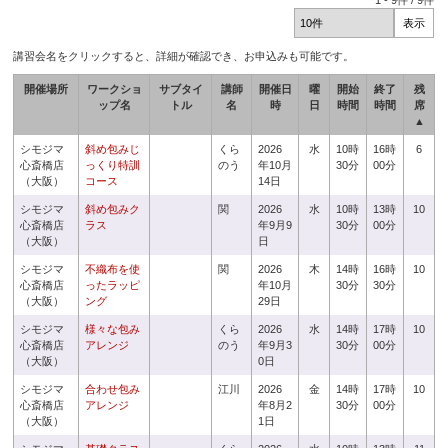
1
-
9
件 /
9
件
講習会名をクリックすると、詳細が確認でき、お申込みも可能です。
開催場所
ワークショ
サブタイ
講師
開催日
曜
開始
終了
残
ップ名
トル
名
時
日
時間
時間
席
▲
シモジマ
斜め包みじ
くら
2026
水
10時
16時
6
心斎橋店
っくり特訓
のう
年10月
30分
00分
（大阪）
コース
14日
シモジマ
斜め包みク
関
2026
水
10時
13時
10
心斎橋店
ラス
年9月9
30分
00分
（大阪）
日
シモジマ
不織布を使
関
2026
木
14時
16時
10
心斎橋店
ったラッピ
年10月
30分
30分
（大阪）
ング
29日
シモジマ
様々な包み
くら
2026
水
14時
17時
10
心斎橋店
アレンジ
のう
年9月3
30分
00分
（大阪）
0日
シモジマ
合わせ包み
江川
2026
金
14時
17時
10
心斎橋店
アレンジ
年8月2
30分
00分
（大阪）
1日