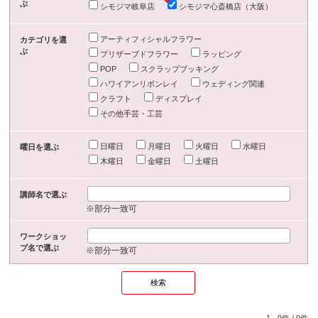
ぶ
シモジマ岐阜店
シモジマ心斎橋店（大阪）
アーティフィシャルフラワー
カテゴリを選
ぶ
プリザーブドフラワー
ラッピング
POP
スクラップブッキング
ハワイアンリボンレイ
ウェディング関連
クラフト
ディスプレイ
その他手芸・工芸
日曜日
月曜日
火曜日
水曜日
曜日を選ぶ
木曜日
金曜日
土曜日
講師名で選ぶ
※部分一致可
ワークショッ
プ名で選ぶ
※部分一致可