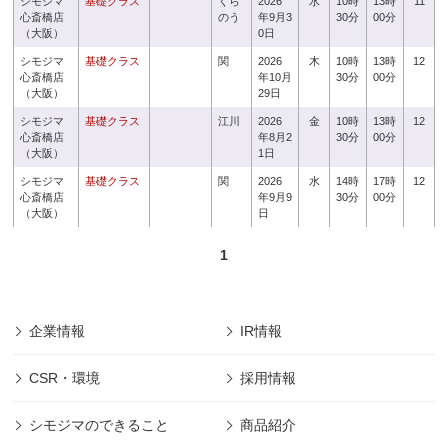
シモジマ
基礎クラス
くら
2026
水
10時
13時
11
心斎橋店
のう
年9月3
30分
00分
（大阪）
0日
シモジマ
基礎クラス
関
2026
木
10時
13時
12
心斎橋店
年10月
30分
00分
（大阪）
29日
シモジマ
基礎クラス
江川
2026
金
10時
13時
12
心斎橋店
年8月2
30分
00分
（大阪）
1日
シモジマ
基礎クラス
関
2026
水
14時
17時
12
心斎橋店
年9月9
30分
00分
（大阪）
日
1
企業情報
IR情報
CSR・環境
採用情報
シモジマのできること
商品紹介