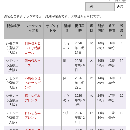
1
-
9
件 /
9
件
講習会名をクリックすると、詳細が確認でき、お申込みも可能です。
開催場所
ワークショ
サブタイ
講師
開催日
曜
開始
終了
残
ップ名
トル
名
時
日
時間
時間
席
▲
シモジマ
斜め包みじ
くら
2026
水
10時
16時
6
心斎橋店
っくり特訓
のう
年10月
30分
00分
（大阪）
コース
14日
シモジマ
斜め包みク
関
2026
水
10時
13時
10
心斎橋店
ラス
年9月9
30分
00分
（大阪）
日
シモジマ
不織布を使
関
2026
木
14時
16時
10
心斎橋店
ったラッピ
年10月
30分
30分
（大阪）
ング
29日
シモジマ
様々な包み
くら
2026
水
14時
17時
10
心斎橋店
アレンジ
のう
年9月3
30分
00分
（大阪）
0日
シモジマ
合わせ包み
江川
2026
金
14時
17時
10
心斎橋店
アレンジ
年8月2
30分
00分
（大阪）
1日