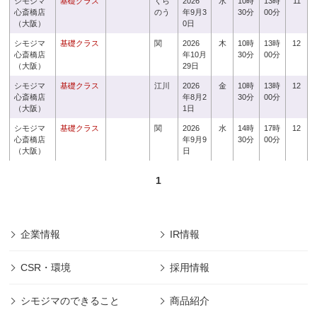
シモジマ
基礎クラス
くら
2026
水
10時
13時
11
心斎橋店
のう
年9月3
30分
00分
（大阪）
0日
シモジマ
基礎クラス
関
2026
木
10時
13時
12
心斎橋店
年10月
30分
00分
（大阪）
29日
シモジマ
基礎クラス
江川
2026
金
10時
13時
12
心斎橋店
年8月2
30分
00分
（大阪）
1日
シモジマ
基礎クラス
関
2026
水
14時
17時
12
心斎橋店
年9月9
30分
00分
（大阪）
日
1
企業情報
IR情報
CSR・環境
採用情報
シモジマのできること
商品紹介