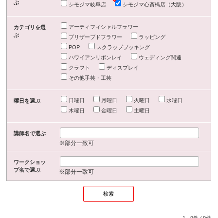
ぶ
シモジマ岐阜店
シモジマ心斎橋店（大阪）
アーティフィシャルフラワー
カテゴリを選
ぶ
プリザーブドフラワー
ラッピング
POP
スクラップブッキング
ハワイアンリボンレイ
ウェディング関連
クラフト
ディスプレイ
その他手芸・工芸
日曜日
月曜日
火曜日
水曜日
曜日を選ぶ
木曜日
金曜日
土曜日
講師名で選ぶ
※部分一致可
ワークショッ
プ名で選ぶ
※部分一致可