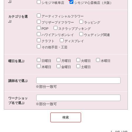
ぶ
シモジマ岐阜店
シモジマ心斎橋店（大阪）
アーティフィシャルフラワー
カテゴリを選
ぶ
プリザーブドフラワー
ラッピング
POP
スクラップブッキング
ハワイアンリボンレイ
ウェディング関連
クラフト
ディスプレイ
その他手芸・工芸
日曜日
月曜日
火曜日
水曜日
曜日を選ぶ
木曜日
金曜日
土曜日
講師名で選ぶ
※部分一致可
ワークショッ
プ名で選ぶ
※部分一致可