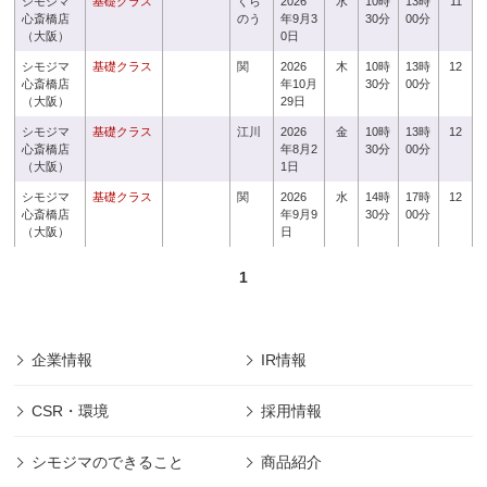
シモジマ
基礎クラス
くら
2026
水
10時
13時
11
心斎橋店
のう
年9月3
30分
00分
（大阪）
0日
シモジマ
基礎クラス
関
2026
木
10時
13時
12
心斎橋店
年10月
30分
00分
（大阪）
29日
シモジマ
基礎クラス
江川
2026
金
10時
13時
12
心斎橋店
年8月2
30分
00分
（大阪）
1日
シモジマ
基礎クラス
関
2026
水
14時
17時
12
心斎橋店
年9月9
30分
00分
（大阪）
日
1
企業情報
IR情報
CSR・環境
採用情報
シモジマのできること
商品紹介