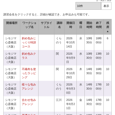
1
-
9
件 /
9
件
講習会名をクリックすると、詳細が確認でき、お申込みも可能です。
開催場所
ワークショ
サブタイ
講師
開催日
曜
開始
終了
残
ップ名
トル
名
時
日
時間
時間
席
▲
シモジマ
斜め包みじ
くら
2026
水
10時
16時
6
心斎橋店
っくり特訓
のう
年10月
30分
00分
（大阪）
コース
14日
シモジマ
斜め包みク
関
2026
水
10時
13時
10
心斎橋店
ラス
年9月9
30分
00分
（大阪）
日
シモジマ
不織布を使
関
2026
木
14時
16時
10
心斎橋店
ったラッピ
年10月
30分
30分
（大阪）
ング
29日
シモジマ
様々な包み
くら
2026
水
14時
17時
10
心斎橋店
アレンジ
のう
年9月3
30分
00分
（大阪）
0日
シモジマ
合わせ包み
江川
2026
金
14時
17時
10
心斎橋店
アレンジ
年8月2
30分
00分
（大阪）
1日