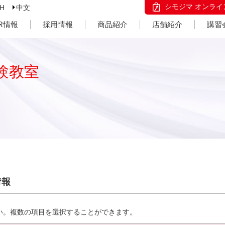
シモジマ オンライ
SH
中文
IR情報
採用情報
商品紹介
店舗紹介
講習
験教室
情報
い。複数の項目を選択することができます。