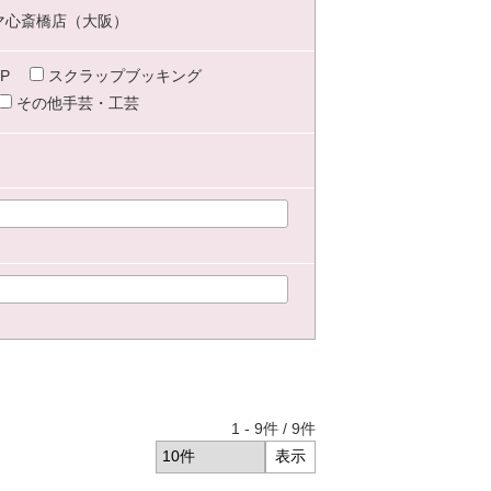
マ心斎橋店（大阪）
P
スクラップブッキング
その他手芸・工芸
1
-
9
件 /
9
件