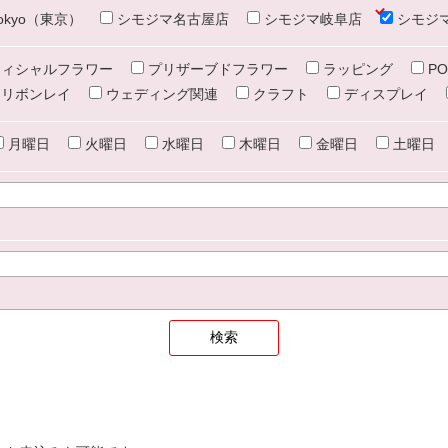
e tokyo（東京）
シモジマ名古屋店
シモジマ岐阜店
シモジ
ィシャルフラワー
プリザーブドフラワー
ラッピング
PO
リボンレイ
ウェディング関連
クラフト
ディスプレイ
月曜日
火曜日
水曜日
木曜日
金曜日
土曜日