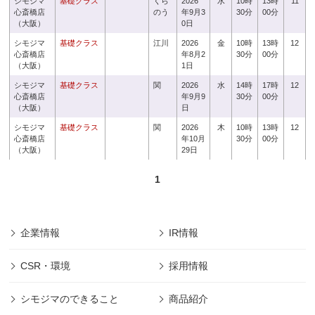
シモジマ
基礎クラス
くら
2026
水
10時
13時
11
心斎橋店
のう
年9月3
30分
00分
（大阪）
0日
シモジマ
基礎クラス
江川
2026
金
10時
13時
12
心斎橋店
年8月2
30分
00分
（大阪）
1日
シモジマ
基礎クラス
関
2026
水
14時
17時
12
心斎橋店
年9月9
30分
00分
（大阪）
日
シモジマ
基礎クラス
関
2026
木
10時
13時
12
心斎橋店
年10月
30分
00分
（大阪）
29日
1
企業情報
IR情報
CSR・環境
採用情報
シモジマのできること
商品紹介