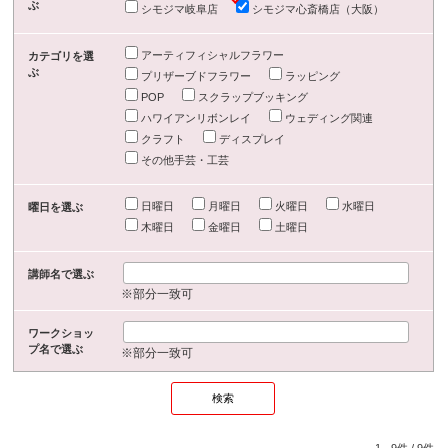
ぶ
シモジマ岐阜店
シモジマ心斎橋店（大阪）
アーティフィシャルフラワー
カテゴリを選
ぶ
プリザーブドフラワー
ラッピング
POP
スクラップブッキング
ハワイアンリボンレイ
ウェディング関連
クラフト
ディスプレイ
その他手芸・工芸
日曜日
月曜日
火曜日
水曜日
曜日を選ぶ
木曜日
金曜日
土曜日
講師名で選ぶ
※部分一致可
ワークショッ
プ名で選ぶ
※部分一致可