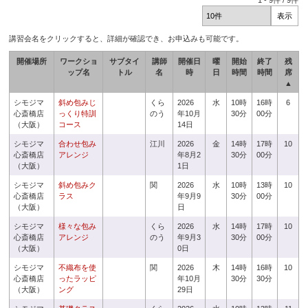
1
-
9
件 /
9
件
講習会名をクリックすると、詳細が確認でき、お申込みも可能です。
開催場所
ワークショ
サブタイ
講師
開催日
曜
開始
終了
残
ップ名
トル
名
時
日
時間
時間
席
▲
シモジマ
斜め包みじ
くら
2026
水
10時
16時
6
心斎橋店
っくり特訓
のう
年10月
30分
00分
（大阪）
コース
14日
シモジマ
合わせ包み
江川
2026
金
14時
17時
10
心斎橋店
アレンジ
年8月2
30分
00分
（大阪）
1日
シモジマ
斜め包みク
関
2026
水
10時
13時
10
心斎橋店
ラス
年9月9
30分
00分
（大阪）
日
シモジマ
様々な包み
くら
2026
水
14時
17時
10
心斎橋店
アレンジ
のう
年9月3
30分
00分
（大阪）
0日
シモジマ
不織布を使
関
2026
木
14時
16時
10
心斎橋店
ったラッピ
年10月
30分
30分
（大阪）
ング
29日