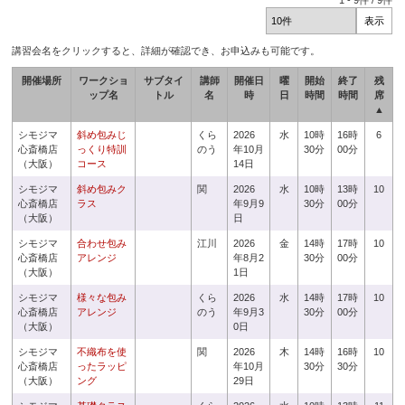
1
-
9
件 /
9
件
講習会名をクリックすると、詳細が確認でき、お申込みも可能です。
開催場所
ワークショ
サブタイ
講師
開催日
曜
開始
終了
残
ップ名
トル
名
時
日
時間
時間
席
▲
シモジマ
斜め包みじ
くら
2026
水
10時
16時
6
心斎橋店
っくり特訓
のう
年10月
30分
00分
（大阪）
コース
14日
シモジマ
斜め包みク
関
2026
水
10時
13時
10
心斎橋店
ラス
年9月9
30分
00分
（大阪）
日
シモジマ
合わせ包み
江川
2026
金
14時
17時
10
心斎橋店
アレンジ
年8月2
30分
00分
（大阪）
1日
シモジマ
様々な包み
くら
2026
水
14時
17時
10
心斎橋店
アレンジ
のう
年9月3
30分
00分
（大阪）
0日
シモジマ
不織布を使
関
2026
木
14時
16時
10
心斎橋店
ったラッピ
年10月
30分
30分
（大阪）
ング
29日