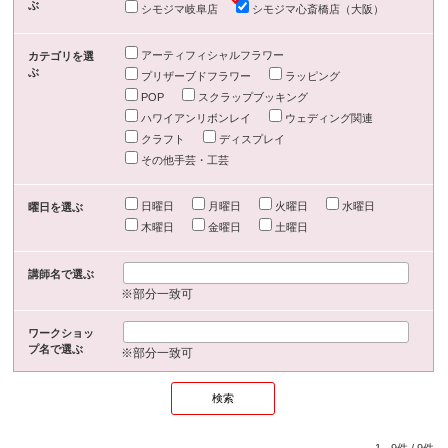
ぶ
シモジマ岐阜店
シモジマ心斎橋店（大阪）
アーティフィシャルフラワー
カテゴリを選
ぶ
プリザーブドフラワー
ラッピング
POP
スクラップブッキング
ハワイアンリボンレイ
ウェディング関連
クラフト
ディスプレイ
その他手芸・工芸
日曜日
月曜日
火曜日
水曜日
曜日を選ぶ
木曜日
金曜日
土曜日
講師名で選ぶ
※部分一致可
ワークショッ
プ名で選ぶ
※部分一致可