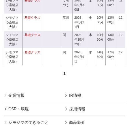
シモジマ
基礎クラス
くら
2026
水
10時
13時
11
心斎橋店
のう
年9月3
30分
00分
（大阪）
0日
シモジマ
基礎クラス
江川
2026
金
10時
13時
12
心斎橋店
年8月2
30分
00分
（大阪）
1日
シモジマ
基礎クラス
関
2026
木
10時
13時
12
心斎橋店
年10月
30分
00分
（大阪）
29日
シモジマ
基礎クラス
関
2026
水
14時
17時
12
心斎橋店
年9月9
30分
00分
（大阪）
日
1
企業情報
IR情報
CSR・環境
採用情報
シモジマのできること
商品紹介