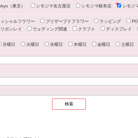
e tokyo（東京）
シモジマ名古屋店
シモジマ岐阜店
シモジ
ィシャルフラワー
プリザーブドフラワー
ラッピング
PO
リボンレイ
ウェディング関連
クラフト
ディスプレイ
月曜日
火曜日
水曜日
木曜日
金曜日
土曜日