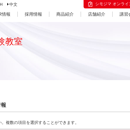
シモジマ オンライ
SH
中文
IR情報
採用情報
商品紹介
店舗紹介
講習
験教室
情報
い。複数の項目を選択することができます。