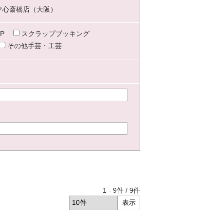
マ心斎橋店（大阪）
P
スクラップブッキング
その他手芸・工芸
1
-
9
件 /
9
件