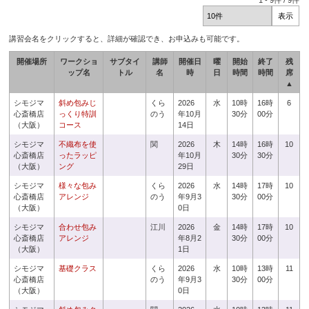
1
-
9
件 /
9
件
講習会名をクリックすると、詳細が確認でき、お申込みも可能です。
開催場所
ワークショ
サブタイ
講師
開催日
曜
開始
終了
残
ップ名
トル
名
時
日
時間
時間
席
▲
シモジマ
斜め包みじ
くら
2026
水
10時
16時
6
心斎橋店
っくり特訓
のう
年10月
30分
00分
（大阪）
コース
14日
シモジマ
不織布を使
関
2026
木
14時
16時
10
心斎橋店
ったラッピ
年10月
30分
30分
（大阪）
ング
29日
シモジマ
様々な包み
くら
2026
水
14時
17時
10
心斎橋店
アレンジ
のう
年9月3
30分
00分
（大阪）
0日
シモジマ
合わせ包み
江川
2026
金
14時
17時
10
心斎橋店
アレンジ
年8月2
30分
00分
（大阪）
1日
シモジマ
基礎クラス
くら
2026
水
10時
13時
11
心斎橋店
のう
年9月3
30分
00分
（大阪）
0日