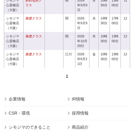
シモジマ
斜め包みク
関
2026
水
10時
13時
11
心斎橋店
ラス
年9月9
30分
00分
（大阪）
日
シモジマ
基礎クラス
関
2026
水
14時
17時
12
心斎橋店
年9月9
30分
00分
（大阪）
日
シモジマ
基礎クラス
関
2026
木
10時
13時
12
心斎橋店
年10月
30分
00分
（大阪）
29日
シモジマ
基礎クラス
江川
2026
金
10時
13時
12
心斎橋店
年8月2
30分
00分
（大阪）
1日
1
企業情報
IR情報
CSR・環境
採用情報
シモジマのできること
商品紹介