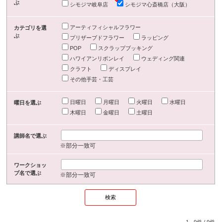
ぶ
シモジマ岐阜店
シモジマ心斎橋店（大阪）
アーティフィシャルフラワー
カテゴリを選
ぶ
プリザーブドフラワー
ラッピング
POP
スクラップブッキング
ハワイアンリボンレイ
ウェディング関連
クラフト
ディスプレイ
その他手芸・工芸
日曜日
月曜日
火曜日
水曜日
曜日を選ぶ
木曜日
金曜日
土曜日
講師名で選ぶ
※部分一致可
ワークショッ
プ名で選ぶ
※部分一致可