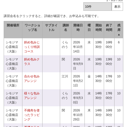
1
-
9
件 /
9
件
講習会名をクリックすると、詳細が確認でき、お申込みも可能です。
開催場所
ワークショ
サブタイ
講師
開催日
曜
開始
終了
残
ップ名
トル
名
時
日
時間
時間
席
▲
シモジマ
斜め包みじ
くら
2026
水
10時
16時
6
心斎橋店
っくり特訓
のう
年10月
30分
00分
（大阪）
コース
14日
シモジマ
斜め包みク
関
2026
水
10時
13時
10
心斎橋店
ラス
年9月9
30分
00分
（大阪）
日
シモジマ
合わせ包み
江川
2026
金
14時
17時
10
心斎橋店
アレンジ
年8月2
30分
00分
（大阪）
1日
シモジマ
様々な包み
くら
2026
水
14時
17時
10
心斎橋店
アレンジ
のう
年9月3
30分
00分
（大阪）
0日
シモジマ
不織布を使
関
2026
木
14時
16時
10
心斎橋店
ったラッピ
年10月
30分
30分
（大阪）
ング
29日