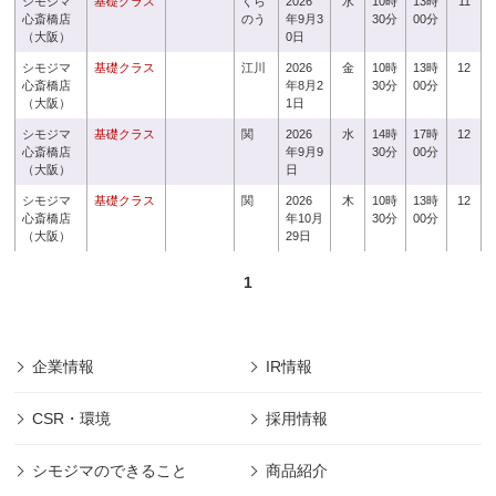
シモジマ
基礎クラス
くら
2026
水
10時
13時
11
心斎橋店
のう
年9月3
30分
00分
（大阪）
0日
シモジマ
基礎クラス
江川
2026
金
10時
13時
12
心斎橋店
年8月2
30分
00分
（大阪）
1日
シモジマ
基礎クラス
関
2026
水
14時
17時
12
心斎橋店
年9月9
30分
00分
（大阪）
日
シモジマ
基礎クラス
関
2026
木
10時
13時
12
心斎橋店
年10月
30分
00分
（大阪）
29日
1
企業情報
IR情報
CSR・環境
採用情報
シモジマのできること
商品紹介