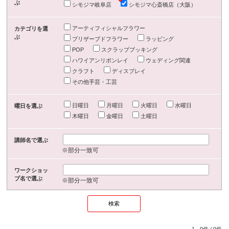
ぶ
シモジマ岐阜店
シモジマ心斎橋店（大阪）
アーティフィシャルフラワー
カテゴリを選
ぶ
プリザーブドフラワー
ラッピング
POP
スクラップブッキング
ハワイアンリボンレイ
ウェディング関連
クラフト
ディスプレイ
その他手芸・工芸
日曜日
月曜日
火曜日
水曜日
曜日を選ぶ
木曜日
金曜日
土曜日
講師名で選ぶ
※部分一致可
ワークショッ
プ名で選ぶ
※部分一致可